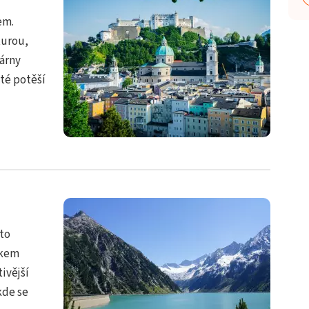
em.
turou,
várny
sté potěší
oto
skem
tivější
kde se