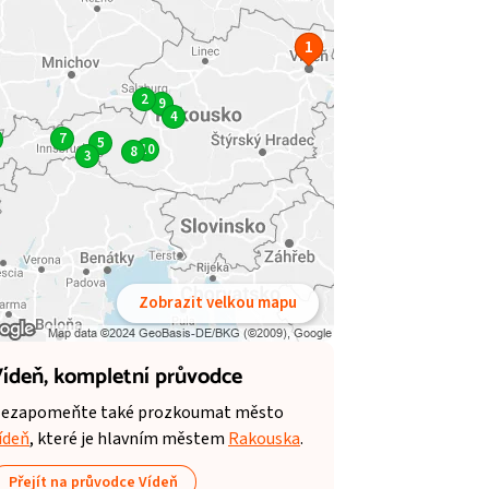
1
2
9
4
7
5
10
8
3
Zobrazit velkou mapu
ídeň,
kompletní průvodce
ezapomeňte také prozkoumat město
ídeň
, které je hlavním městem
Rakouska
.
Přejít na průvodce Vídeň