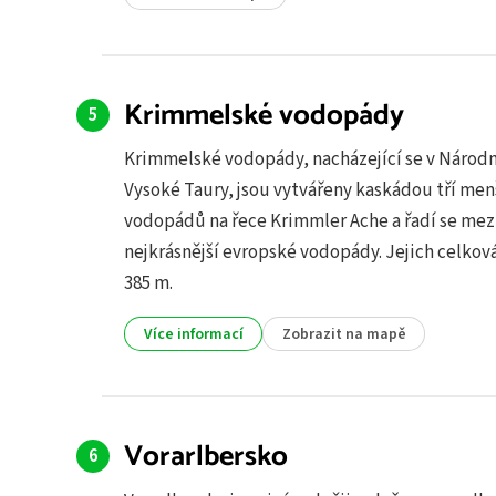
Krimmelské vodopády
Krimmelské vodopády, nacházející se v Národ
Vysoké Taury, jsou vytvářeny kaskádou tří men
vodopádů na řece Krimmler Ache a řadí se mez
nejkrásnější evropské vodopády. Jejich celková
385 m.
Více informací
Zobrazit na mapě
Vorarlbersko