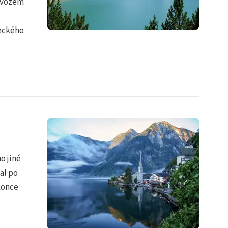
rovozem
zeckého
o jiné
tal po
konce