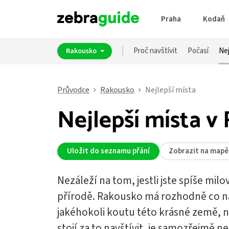
Praha
Kodaň
Proč navštívit
Počasí
Nej
Rakousko
Průvodce
Rakousko
Nejlepší místa
Nejlepší místa v
Uložit do seznamu přání
Zobrazit na mapě
Nezáleží na tom, jestli jste spíše mi
přírodě. Rakousko má rozhodně co na
jakéhokoli koutu této krásné země, 
stojí za to navštívit, je samozřejmě 