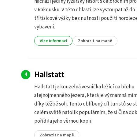
nachází jediný lyžařský resort s celoročním p
v Rakousku. V této oblasti lze vystoupat až do
třítisícové výšky bez nutnosti použití horole
vybavení.
Více informací
Zobrazit na mapě
Hallstatt
Hallstatt je kouzelná vesnička ležící na břehu
stejnojmenného jezera, která je významná mim
díky těžbě soli. Tento oblíbený cíl turistů se s
celém světě natolik populárním, že si Čína do
pořídila jeho věrnou kopii.
Zobrazit na mapě