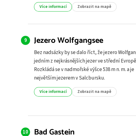
Více informací
Zobrazit na mapě
Jezero Wolfgangsee
Bez nadsázky by se dalo říct, že jezero Wolfgan
jedním z nejkrásnějších jezer ve střední Evropě
Rozkládá se v nadmořské výšce 538 m n. m. a je
největším jezerem v Salcbursku.
Více informací
Zobrazit na mapě
Bad Gastein