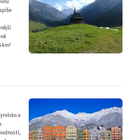
ovou
spíše
nější
sné
6 km²
yrolsko a
.
hodností,