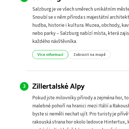
Salzburg je ve všech směrech unikátním měst
Snoubí se v něm příroda s majestátní architek
hudba, historie i kultura. Muzea, obchody, ka
nebo parky – Salzburg nabízí místa, která zaji
každého návštěvníka.
Více informací
Zobrazit na mapě
Zillertalské Alpy
Pokud jste milovníky přírody a zejména hor, t
malebné pohoří na hranici mezi Itálií a Rakou
byste si neměli nechat ujít. Pro turisty je přívě
rakouská strana hor okolo ledovce Hintertux, 