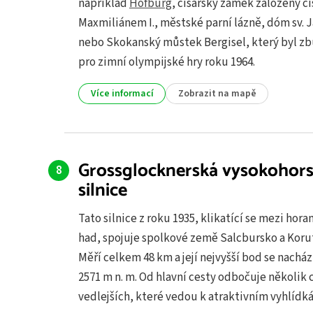
například
Hofburg
, císařský zámek založený c
Maxmiliánem I., městské parní lázně, dóm sv. 
nebo Skokanský můstek Bergisel, který byl z
pro zimní olympijské hry roku 1964.
Více informací
Zobrazit na mapě
Grossglocknerská vysokohor
silnice
Tato silnice z roku 1935, klikatící se mezi hora
had, spojuje spolkové země Salcbursko a Koru
Měří celkem 48 km a její nejvyšší bod se nacház
2571 m n. m. Od hlavní cesty odbočuje několik 
vedlejších, které vedou k atraktivním vyhlídk