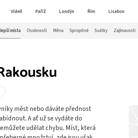
Vídeň
Paříž
Londýn
Řím
Lisabon
lepší místa
Osobnosti
Měna
Spropitné
Svátky
Zajímavosti
 Rakousku
lovníky měst nebo dáváte přednost
bídnout. A ať už se vydáte do
nemůžete udělat chybu. Míst, která
nepřeberné množství, zde jsou však