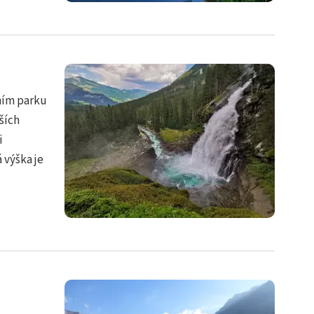
ním parku
ších
i
 výška je