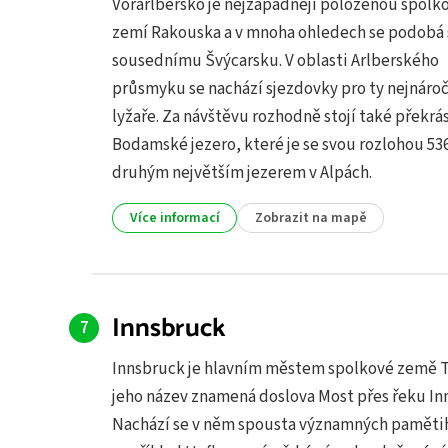
Vorarlbersko je nejzápadněji položenou spolk
zemí Rakouska a v mnoha ohledech se podobá 
sousednímu Švýcarsku. V oblasti Arlberského
průsmyku se nachází sjezdovky pro ty nejnároč
lyžaře. Za návštěvu rozhodně stojí také překrá
Bodamské jezero, které je se svou rozlohou 53
druhým největším jezerem v Alpách.
Více informací
Zobrazit na mapě
Innsbruck
Innsbruck je hlavním městem spolkové země T
jeho název znamená doslova Most přes řeku Inn
Nachází se v něm spousta významných paměti