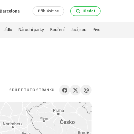
Barcelona
Přihlásit se
Hledat
Jídlo
Národní parky
Kouření
Jací jsou
Pivo
SDÍLET TUTO STRÁNKU