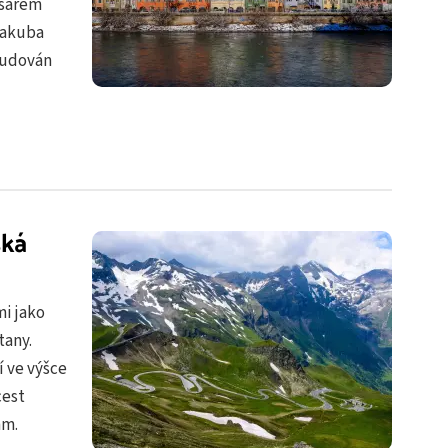
ísařem
Jakuba
budován
ská
mi jako
tany.
í ve výšce
cest
ám.