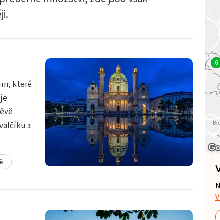
ji.
6
um, které
 je
těvě
valčíku a
ě
V
N
V