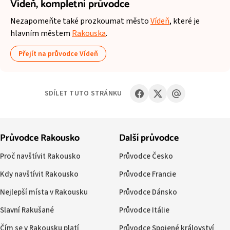
Vídeň,
kompletní průvodce
Nezapomeňte také prozkoumat město
Vídeň
, které je
hlavním městem
Rakouska
.
Přejít na průvodce Vídeň
SDÍLET TUTO STRÁNKU
Průvodce Rakousko
Další průvodce
Proč navštívit Rakousko
Průvodce Česko
Kdy navštívit Rakousko
Průvodce Francie
Nejlepší místa v Rakousku
Průvodce Dánsko
Slavní Rakušané
Průvodce Itálie
Čím se v Rakousku platí
Průvodce Spojené království