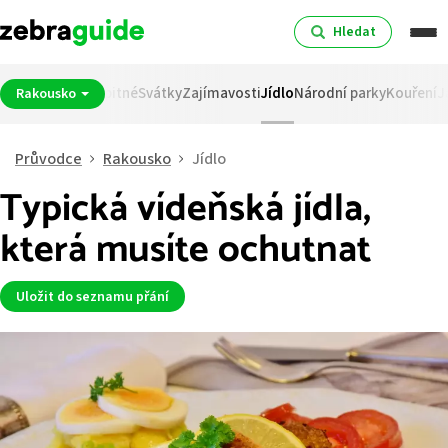
Hledat
bnosti
Měna
Spropitné
Svátky
Zajímavosti
Jídlo
Národní parky
Kouření
J
Rakousko
Průvodce
Rakousko
Jídlo
Typická vídeňská jídla,
která musíte ochutnat
Uložit do seznamu přání