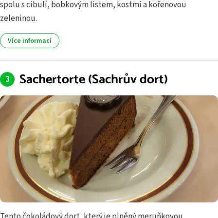
spolu s cibulí, bobkovým listem, kostmi a kořenovou
zeleninou.
Více informací
Sachertorte (Sachrův dort)
Tento čokoládový dort, který je plněný meruňkovou