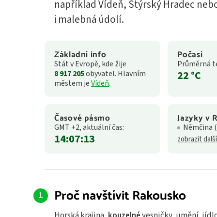
například Vídeň, Štýrský Hradec neb
i malebná údolí.
Základní info
Počasí
Stát v Evropě, kde žije
Průměrná te
22
°C
8 917 205
obyvatel. Hlavním
městem je
Vídeň
.
Časové pásmo
Jazyky v 
GMT +2, aktuální čas:
Němčina (
14:07:15
zobrazit dal
Proč navštívit Rakousko
Horská krajina,
kouzelné
vesničky, umění, jídl