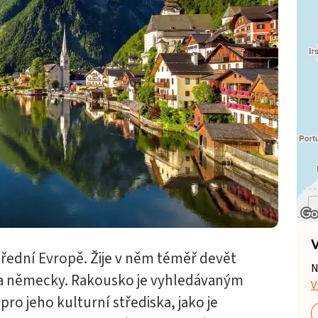
V
třední Evropě. Žije v něm téměř devět
N
na německy. Rakousko je vyhledávaným
V
 pro jeho kulturní střediska, jako je