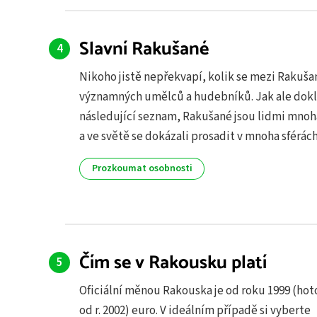
Slavní Rakušané
Nikoho jistě nepřekvapí, kolik se mezi Rakuša
významných umělců a hudebníků. Jak ale dok
následující seznam, Rakušané jsou lidmi mnoh
a ve světě se dokázali prosadit v mnoha sférách
Prozkoumat osobnosti
Čím se v Rakousku platí
Oficiální měnou Rakouska je od roku 1999 (hot
od r. 2002) euro. V ideálním případě si vyberte