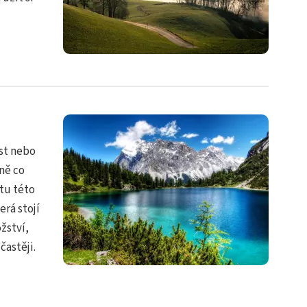
ěst nebo
ně co
tu této
rá stojí
žství,
častěji.