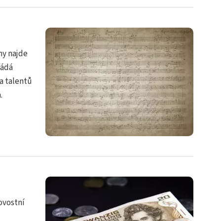
ny najde
ládá
a talentů
.
ovostní