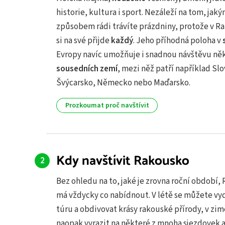
historie, kultura i sport. Nezáleží na tom, jak
způsobem rádi trávíte prázdniny, protože v R
si na své přijde
každý
. Jeho příhodná poloha v
Evropy navíc umožňuje i snadnou návštěvu ně
sousedních zemí
, mezi něž patří například Sl
Švýcarsko, Německo nebo Maďarsko.
Prozkoumat proč navštívit
Kdy navštívit Rakousko
Bez ohledu na to, jaké je zrovna roční období,
má vždycky co nabídnout. V létě se můžete vy
túru a obdivovat krásy rakouské přírody, v zi
naopak vyrazit na některé z mnoha sjezdovek a 