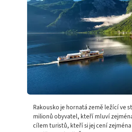
Rakousko je hornatá země ležící ve s
milionů obyvatel, kteří mluví zejmé
cílem turistů, kteří si jej cení zejména