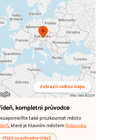
Zobrazit velkou mapu
ídeň,
kompletní průvodce
ezapomeňte také prozkoumat město
ídeň
, které je hlavním městem
Rakouska
.
Přejít na průvodce Vídeň