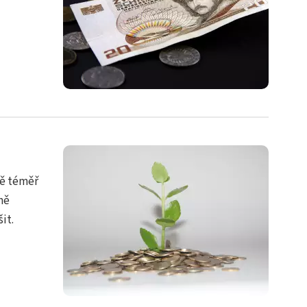
tě téměř
ně
it.