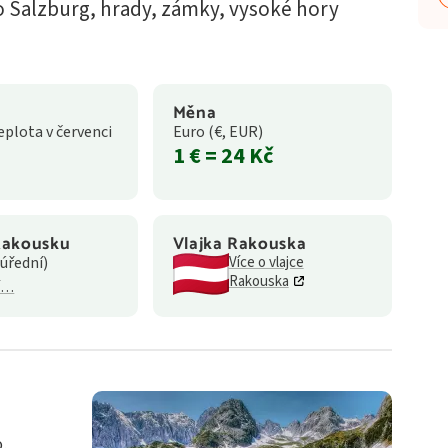
o Salzburg, hrady, zámky, vysoké hory
Měna
plota v červenci
Euro
(€, EUR)
1 € = 24 Kč
Rakousku
Vlajka Rakouska
úřední)
Více o vlajce
Rakouska
ší…
o,