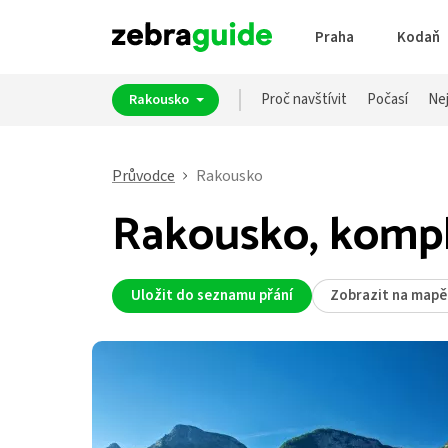
Praha
Kodaň
Proč navštívit
Počasí
Nej
Rakousko
Průvodce
Rakousko
Rakousko, kompl
Uložit do seznamu přání
Zobrazit na mapě