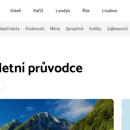
Vídeň
Paříž
Londýn
Řím
Lisabon
lepší místa
Osobnosti
Měna
Spropitné
Svátky
Zajímavosti
etní průvodce