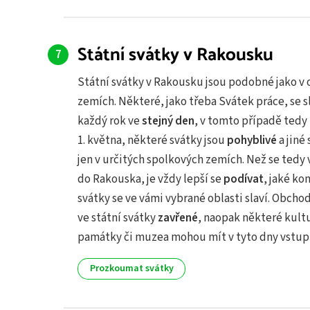
Státní svátky v Rakousku
Státní svátky v Rakousku jsou podobné jako v 
zemích. Některé, jako třeba Svátek práce, se s
každý rok ve
stejný den
, v tomto případě tedy
1. května, některé svátky jsou
pohyblivé
a jiné 
jen v určitých spolkových zemích. Než se tedy
do Rakouska, je vždy lepší se
podívat
, jaké ko
svátky se ve vámi vybrané oblasti slaví. Obchod
ve státní svátky
zavřené
, naopak některé kult
památky či muzea mohou mít v tyto dny vstu
Prozkoumat svátky