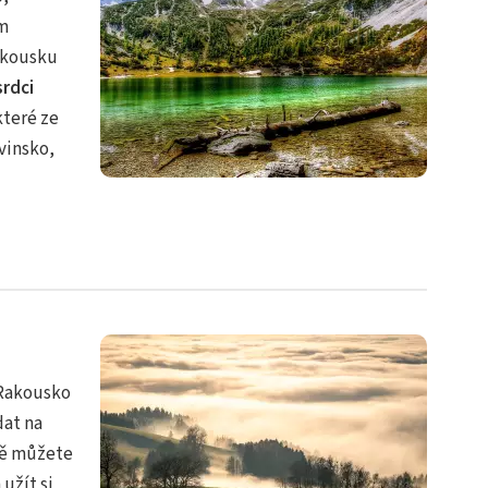
ým
akousku
srdci
které ze
ovinsko,
 Rakousko
dat na
mě můžete
užít si