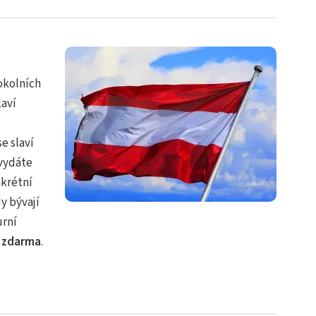
okolních
laví
se slaví
 vydáte
nkrétní
y bývají
urní
p
zdarma
.