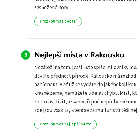
zasněžené hory.
Prozkoumat počasí
Nejlepší místa v Rakousku
Nezáleží na tom, jestli jste spíše milovníky m
dáváte přednost přírodě. Rakousko má rozhod
nabídnout. A ať už se vydáte do jakéhokoli kou
krásné země, nemůžete udělat chybu. Míst, kte
za to navštívit, je samozřejmě nepřeberné mno
zde jsou však ta, která se zájmu turistů těší nej
Prozkoumat nejlepší místa