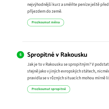
nejvýhodnější kurz a směňte peníze ještě před
příjezdem do země.
Prozkoumat měna
Spropitné v Rakousku
Jak je to v Rakousku se spropitným? V podsta
stejně jako v jiných evropských státech, nicmé
pravidla se v různých situacích mohou mírně liš
Prozkoumat spropitné