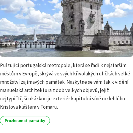
Pulzující portugalská metropole, která se řadí k nejstarším
městům v Evropě, skrývá ve svých křivolakých uličkách velké
množství zajímavých památek. Naskytne se vám tak k vidění
manuelská architektura z dob velkých objevů, jejíž
nejtypičtější ukázkou je exteriér kapitulní síně rozlehlého
Kristova kláštera v Tomaru.
Prozkoumat památky