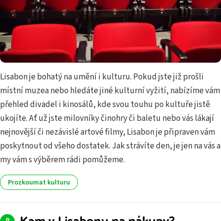
Lisabon je bohatý na umění i kulturu. Pokud jste již prošli
místní muzea nebo hledáte jiné kulturní vyžití, nabízíme vám
přehled divadel i kinosálů, kde svou touhu po kultuře jistě
ukojíte. Ať už jste milovníky činohry či baletu nebo vás lákají
nejnovější či nezávislé artové filmy, Lisabon je připraven vám
poskytnout od všeho dostatek. Jak strávíte den, je jen na vás a
my vám s výběrem rádi pomůžeme.
Prozkoumat kulturu