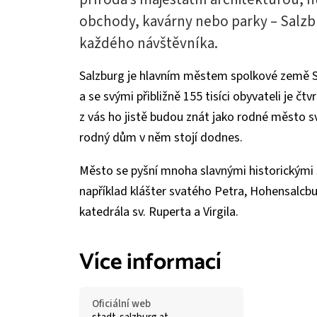
obchody, kavárny nebo parky – Salzbur
každého návštěvníka.
Salzburg je hlavním městem spolkové země Sa
a se svými přibližně 155 tisíci obyvateli je
z vás ho jistě budou znát jako rodné město 
rodný dům v něm stojí dodnes.
Město se pyšní mnoha slavnými historickými 
například klášter svatého Petra, Hohensalcb
katedrála sv. Ruperta a Virgila.
Více informací
Oficiální web