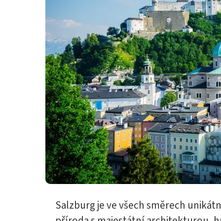
Salzburg je ve všech směrech uniká
příroda s majestátní architekturou, hu