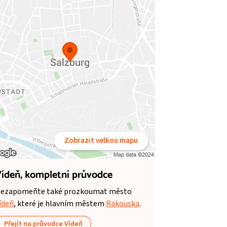
Zobrazit velkou mapu
ídeň,
kompletní průvodce
ezapomeňte také prozkoumat město
ídeň
, které je hlavním městem
Rakouska
.
Přejít na průvodce Vídeň