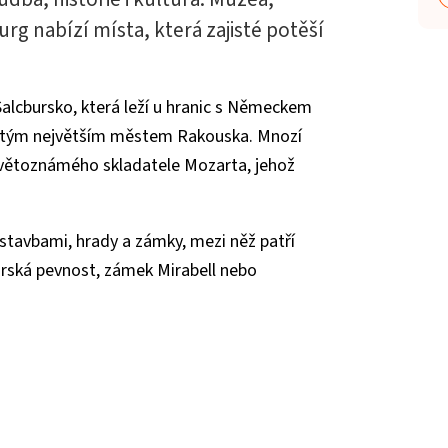
g nabízí místa, která zajisté potěší
lcbursko, která leží u hranic s Německem
 čtvrtým největším městem Rakouska. Mnozí
světoznámého skladatele Mozarta, jehož
stavbami, hrady a zámky, mezi něž patří
urská pevnost, zámek Mirabell nebo