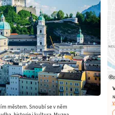
V
N
V
tním městem. Snoubí se v něm
dba, historie i kultura. Muzea,