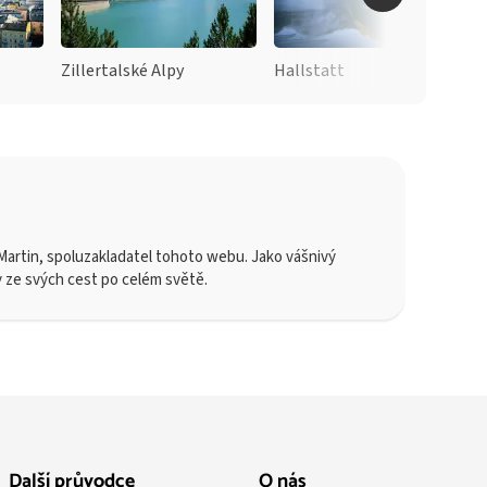
Zillertalské Alpy
Hallstatt
artin, spoluzakladatel tohoto webu. Jako vášnivý
y ze svých cest po celém světě.
Další průvodce
O nás