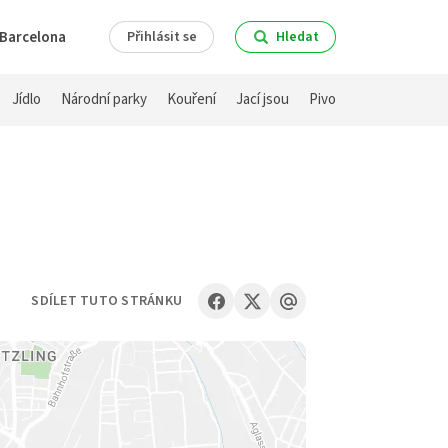
Barcelona
Přihlásit se
Hledat
Jídlo
Národní parky
Kouření
Jací jsou
Pivo
SDÍLET TUTO STRÁNKU