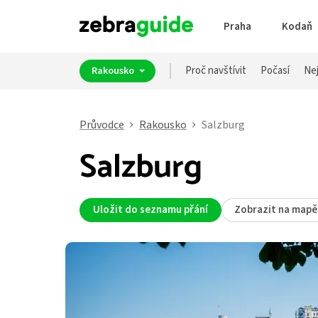
Praha
Kodaň
Proč navštívit
Počasí
Nej
Rakousko
Průvodce
Rakousko
Salzburg
Salzburg
Uložit do seznamu přání
Zobrazit na mapě