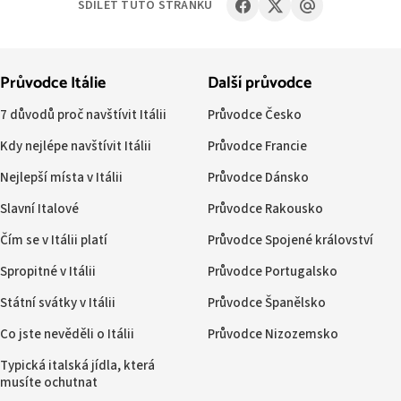
SDÍLET TUTO STRÁNKU
Průvodce Itálie
Další průvodce
7 důvodů proč navštívit Itálii
Průvodce Česko
Kdy nejlépe navštívit Itálii
Průvodce Francie
Nejlepší místa v Itálii
Průvodce Dánsko
Slavní Italové
Průvodce Rakousko
Čím se v Itálii platí
Průvodce Spojené království
Spropitné v Itálii
Průvodce Portugalsko
Státní svátky v Itálii
Průvodce Španělsko
Co jste nevěděli o Itálii
Průvodce Nizozemsko
Typická italská jídla, která
musíte ochutnat