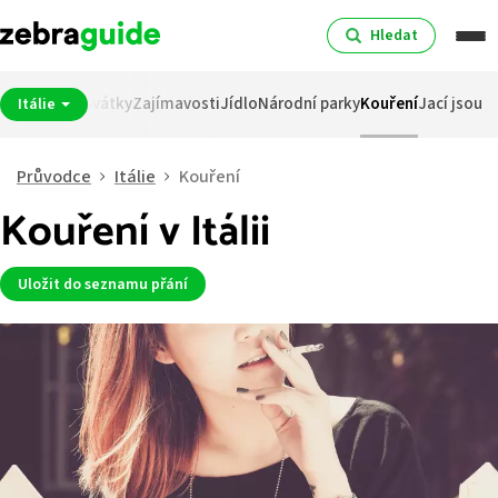
Hledat
na
Spropitné
Svátky
Zajímavosti
Jídlo
Národní parky
Kouření
Jací jsou
Itálie
Průvodce
Itálie
Kouření
Kouření v Itálii
Uložit do seznamu přání