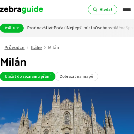
Hledat
Proč navštívit
Počasí
Nejlepší místa
Osobnosti
Měna
Spro
Itálie
Průvodce
Itálie
Milán
Milán
Uložit do seznamu přání
Zobrazit na mapě