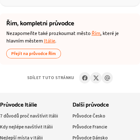
Řím,
kompletní průvodce
Nezapomeňte také prozkoumat město
Řím
, které je
hlavním městem
Itálie
.
Přejít na průvodce Řím
SDÍLET TUTO STRÁNKU
Průvodce Itálie
Další průvodce
7 důvodů proč navštívit Itálii
Průvodce Česko
Kdy nejlépe navštívit Itálii
Průvodce Francie
Nejlepší místa v Itálii
Průvodce Dánsko