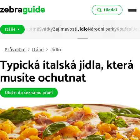
Hledat
osti
Měna
Spropitné
Svátky
Zajímavosti
Jídlo
Národní parky
Kouření
Jac
Itálie
Průvodce
Itálie
Jídlo
Typická italská jídla, která
musíte ochutnat
Uložit do seznamu přání