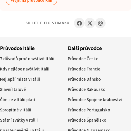
Přejít na průvodce Řím
SDÍLET TUTO STRÁNKU
Průvodce Itálie
Další průvodce
7 důvodů proč navštívit Itálii
Průvodce Česko
Kdy nejlépe navštívit Itálii
Průvodce Francie
Nejlepší místa v Itálii
Průvodce Dánsko
Slavní Italové
Průvodce Rakousko
Čím se v Itálii platí
Průvodce Spojené království
Spropitné v Itálii
Průvodce Portugalsko
Státní svátky v Itálii
Průvodce Španělsko
Co jste nevěděli o Itálii
Průvodce Nizozemsko