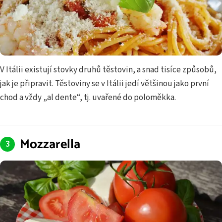
V Itálii existují stovky druhů těstovin, a snad tisíce způsobů,
jak je připravit. Těstoviny se v Itálii jedí většinou jako první
chod a vždy „al dente“, tj. uvařené do poloměkka.
Mozzarella