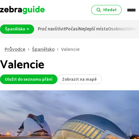
Hledat
Proč navštívit
Počasí
Nejlepší místa
Osobnosti
Měn
Španělsko
Průvodce
Španělsko
Valencie
Valencie
Uložit do seznamu přání
Zobrazit na mapě