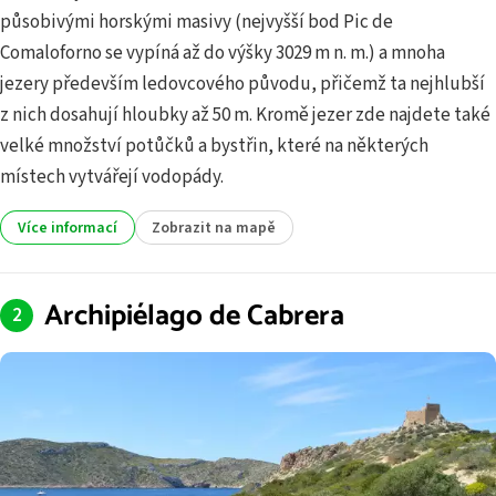
působivými horskými masivy (nejvyšší bod Pic de
Comaloforno se vypíná až do výšky 3029 m n. m.) a mnoha
jezery především ledovcového původu, přičemž ta nejhlubší
z nich dosahují hloubky až 50 m. Kromě jezer zde najdete také
velké množství potůčků a bystřin, které na některých
místech vytvářejí vodopády.
Více informací
Zobrazit na mapě
Archipiélago de Cabrera