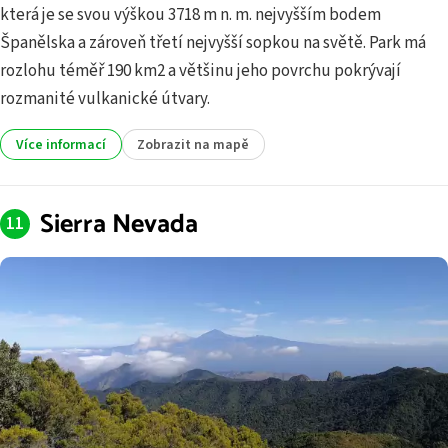
která je se svou výškou 3718 m n. m. nejvyšším bodem
Španělska a zároveň třetí nejvyšší sopkou na světě. Park má
rozlohu téměř 190 km2 a většinu jeho povrchu pokrývají
rozmanité vulkanické útvary.
Více informací
Zobrazit na mapě
Sierra Nevada