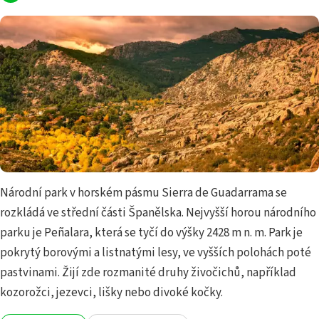
Národní park v horském pásmu Sierra de Guadarrama se
rozkládá ve střední části Španělska. Nejvyšší horou národního
parku je Peñalara, která se tyčí do výšky 2428 m n. m. Park je
pokrytý borovými a listnatými lesy, ve vyšších polohách poté
pastvinami. Žijí zde rozmanité druhy živočichů, například
kozorožci, jezevci, lišky nebo divoké kočky.