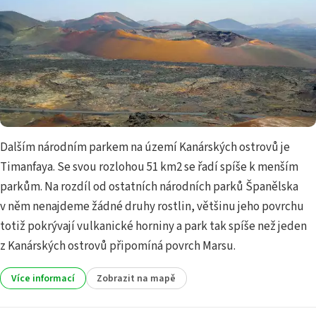
Dalším národním parkem na území Kanárských ostrovů je
Timanfaya. Se svou rozlohou 51 km2 se řadí spíše k menším
parkům. Na rozdíl od ostatních národních parků Španělska
v něm nenajdeme žádné druhy rostlin, většinu jeho povrchu
totiž pokrývají vulkanické horniny a park tak spíše než jeden
z Kanárských ostrovů připomíná povrch Marsu.
Více informací
Zobrazit na mapě