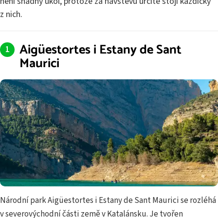
není snadný úkol, protože za návštěvu určitě stojí každičký
z nich.
Aigüestortes i Estany de Sant
Maurici
Národní park Aigüestortes i Estany de Sant Maurici se rozléhá
v severovýchodní části země v Katalánsku. Je tvořen