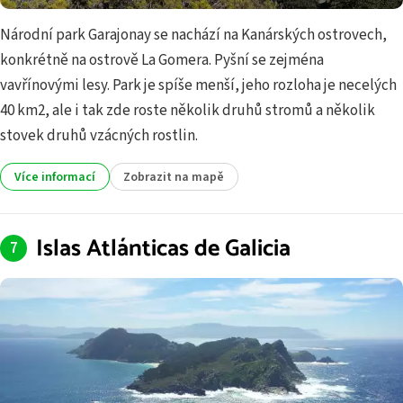
Národní park Garajonay se nachází na Kanárských ostrovech,
konkrétně na ostrově La Gomera. Pyšní se zejména
vavřínovými lesy. Park je spíše menší, jeho rozloha je necelých
40 km2, ale i tak zde roste několik druhů stromů a několik
stovek druhů vzácných rostlin.
Více informací
Zobrazit na mapě
Islas Atlánticas de Galicia