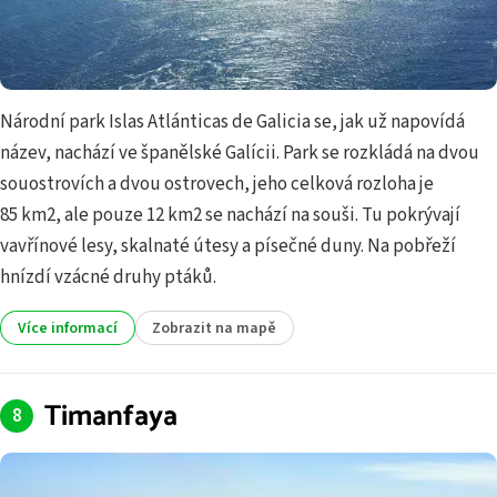
Národní park Islas Atlánticas de Galicia se, jak už napovídá
název, nachází ve španělské Galícii. Park se rozkládá na dvou
souostrovích a dvou ostrovech, jeho celková rozloha je
85 km2, ale pouze 12 km2 se nachází na souši. Tu pokrývají
vavřínové lesy, skalnaté útesy a písečné duny. Na pobřeží
hnízdí vzácné druhy ptáků.
Více informací
Zobrazit na mapě
Timanfaya