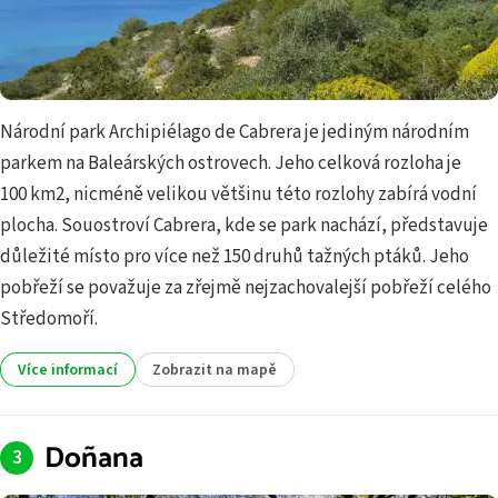
Národní park Archipiélago de Cabrera je jediným národním
parkem na Baleárských ostrovech. Jeho celková rozloha je
100 km2, nicméně velikou většinu této rozlohy zabírá vodní
plocha. Souostroví Cabrera, kde se park nachází, představuje
důležité místo pro více než 150 druhů tažných ptáků. Jeho
pobřeží se považuje za zřejmě nejzachovalejší pobřeží celého
Středomoří.
Více informací
Zobrazit na mapě
Doñana