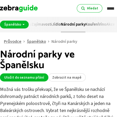
Hledat
na
Spropitné
Svátky
Zajímavosti
Jídlo
Národní parky
Kouření
Víno
Akce
Španělsko
Průvodce
Španělsko
Národní parky
Národní parky ve
Španělsku
Uložit do seznamu přání
Zobrazit na mapě
Možná vás trošku překvapí, že ve Španělsku se nachází
dohromady patnáct národních parků, z toho deset na
Pyrenejském poloostrově, čtyři na Kanárských a jeden na
Baleárských ostrovech. Vybrat ten nejkrásnější rozhodně