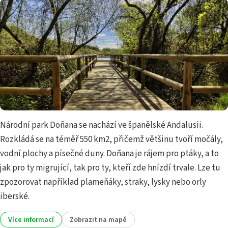
Národní park Doñana se nachází ve španělské Andalusii.
Rozkládá se na téměř 550 km2, přičemž většinu tvoří močály,
vodní plochy a písečné duny. Doñana je rájem pro ptáky, a to
jak pro ty migrující, tak pro ty, kteří zde hnízdí trvale. Lze tu
zpozorovat například plameňáky, straky, lysky nebo orly
iberské.
Více informací
Zobrazit na mapě