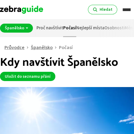
Hledat
Proč navštívit
Počasí
Nejlepší místa
Osobnosti
Měn
Španělsko
Průvodce
Španělsko
Počasí
Kdy navštívit Španělsko
Uložit do seznamu přání