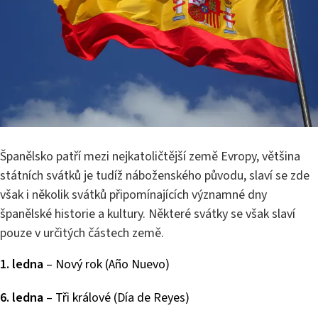
Španělsko patří mezi nejkatoličtější země Evropy, většina
státních svátků je tudíž náboženského původu, slaví se zde
však i několik svátků připomínajících významné dny
španělské historie a kultury. Některé svátky se však slaví
pouze v určitých částech země.
1. ledna
– Nový rok (Año Nuevo)
6. ledna
– Tři králové (Día de Reyes)