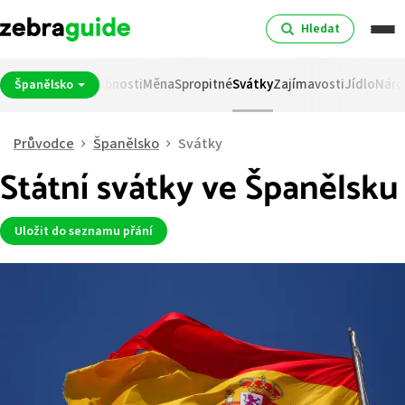
Hledat
Nejlepší místa
Osobnosti
Měna
Spropitné
Svátky
Zajímavosti
Jídlo
Náro
Španělsko
Průvodce
Španělsko
Svátky
Státní svátky ve Španělsku
Uložit do seznamu přání