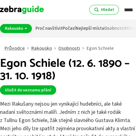
Hledat
Proč navštívit
Počasí
Nejlepší místa
Osobnosti
Měna
Rakousko
Průvodce
Rakousko
Osobnosti
Egon Schiele
Egon Schiele (12. 6. 1890 –
31. 10. 1918)
Uložit do seznamu přání
Mezi Rakušany nejsou jen vynikající hudebníci, ale také
nadaní světoznámí malíři. Jedním z nich je také rodák
z Tullnu Egon Schiele, žák stejně slavného Gustava Klimta.
Mezi jeho díly lze spatřit zejména provokativní akty a vlastní