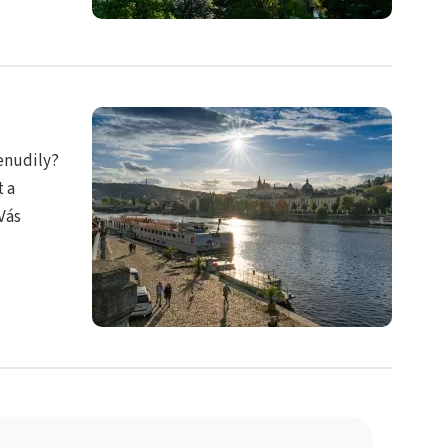
nenudily?
t a
Vás