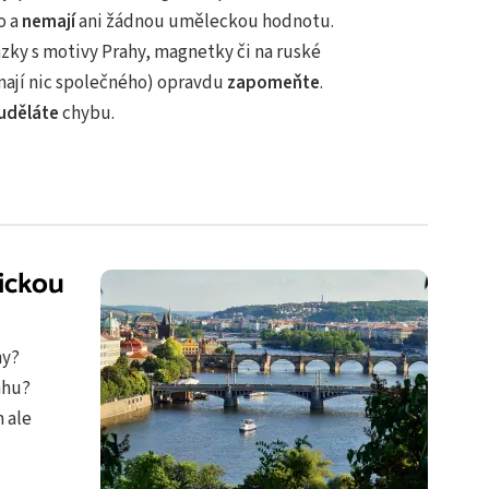
o a
nemají
ani žádnou uměleckou hodnotu.
ázky s motivy Prahy, magnetky či na ruské
mají nic společného) opravdu
zapomeňte
.
uděláte
chybu.
ickou
hy?
ahu?
m ale