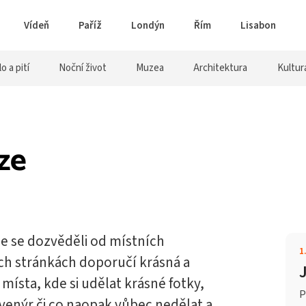
Vídeň
Paříž
Londýn
Řím
Lisabon
lo a pití
Noční život
Muzea
Architektura
Kultur
ze
e se dozvěděli od místních
1
ch stránkách doporučí krásná a
 místa, kde si udělat krásné fotky,
P
suvenýr či co naopak vůbec nedělat a