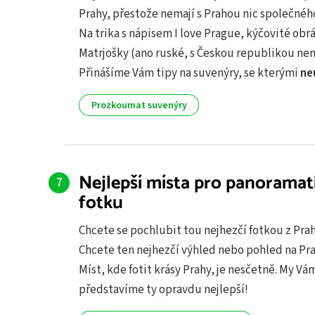
Prahy, přestože nemají s Prahou nic společnéh
Na trika s nápisem I love Prague, kýčovité obr
Matrjošky (ano ruské, s Českou republikou ne
Přinášíme Vám tipy na suvenýry, se kterými
ne
Prozkoumat suvenýry
Nejlepší místa pro panoramat
fotku
Chcete se pochlubit tou nejhezčí fotkou z Pra
Chcete ten nejhezčí výhled nebo pohled na Pr
Míst, kde fotit krásy Prahy, je nesčetně. My Vá
představíme ty opravdu nejlepší!