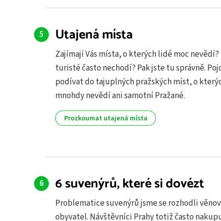
Utajená místa
Zajímají Vás místa, o kterých lidé moc nevědí
turisté často nechodí? Pak jste tu správně. Po
podívat do tajuplných pražských míst, o který
mnohdy nevědí ani samotní Pražané.
Prozkoumat utajená místa
6 suvenýrů, které si dovézt
Problematice suvenýrů jsme se rozhodli věnov
obyvatel. Návštěvníci Prahy totiž často nakupu