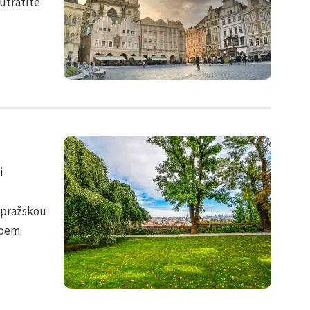
utratíte
i
s pražskou
obem