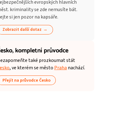
ejbezpečnějších evropských hlavních
ěst. kriminality se zde nemusíte bát.
ejte si jen pozor na kapsáře.
Zobrazit další dotaz
esko,
kompletní průvodce
ezapomeňte také prozkoumat stát
esko
, ve kterém se město
Praha
nachází.
Přejít na průvodce Česko