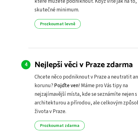
které můžete podniknout. Když víte jak na to, 
skutečné minimum.
Prozkoumat levně
Nejlepší věci v Praze zdarma
Chcete něco podniknout v Praze a neutratit an
korunu?
Pojďte ven
! Máme pro Vás tipy na
nejzajímavější místa, kde se seznámíte nejen 
architekturou a přírodou, ale celkovým způs
života v Praze.
Prozkoumat zdarma