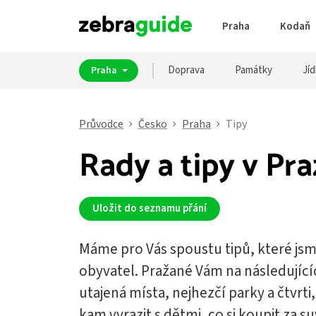
Praha
Kodaň
Doprava
Památky
Jíd
Praha
Průvodce
Česko
Praha
Tipy
Rady a tipy v Pra
Uložit do seznamu přání
Máme pro Vás spoustu tipů, které jsm
obyvatel. Pražané Vám na následující
utajená místa, nejhezčí parky a čtvrti,
kam vyrazit s dětmi, co si koupit za 