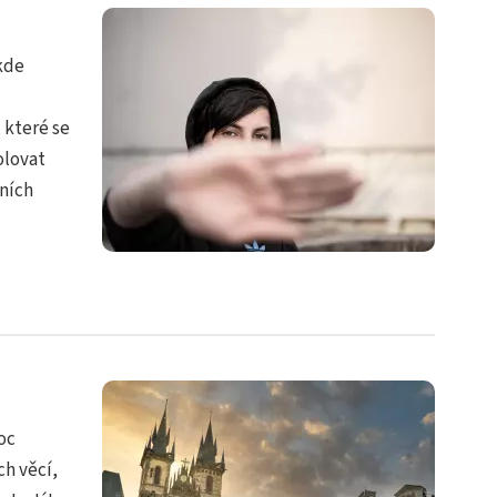
 kde
, které se
olovat
ních
oc
ch věcí,