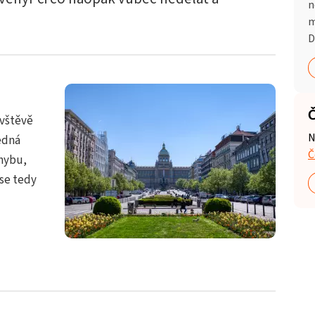
n
m
D
Č
ávštěvě
N
edná
Č
hybu,
 se tedy