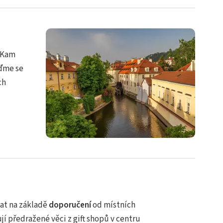
? Kam
jďme se
ch
at na základě
doporučení
od místních
jí předražené věci z gift shopů v centru