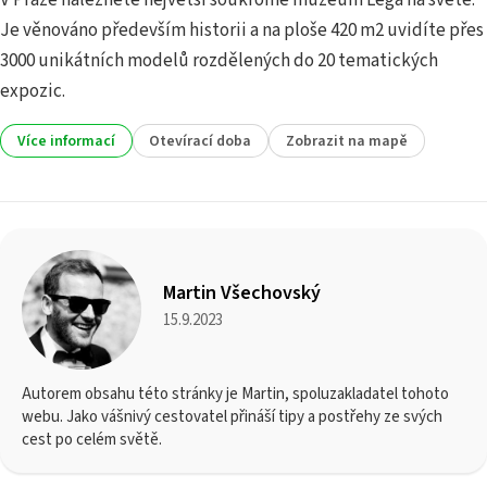
V Praze naleznete největší soukromé muzeum Lega na světě.
Je věnováno především historii a na ploše 420 m2 uvidíte přes
3000 unikátních modelů rozdělených do 20 tematických
expozic.
Více informací
Otevírací doba
Zobrazit na mapě
Martin Všechovský
15.9.2023
Autorem obsahu této stránky je Martin, spoluzakladatel tohoto
webu. Jako vášnivý cestovatel přináší tipy a postřehy ze svých
cest po celém světě.