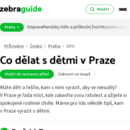
Hledat
Doprava
Památky
Jídlo a pití
Noční život
Muzea
Architek
Praha
Průvodce
Česko
Praha
Děti
Co dělat s dětmi v Praze
Uložit do seznamu přání
Zobrazit na mapě
Máte děti a řešíte, kam s nimi vyrazit, aby se nenudily?
V Praze je řada míst, kde zabavíte svou ratolest a užijete si
spokojené rodinné chvíle. Máme pro Vás několik tipů, kam
v Praze vyrazit s dětmi.