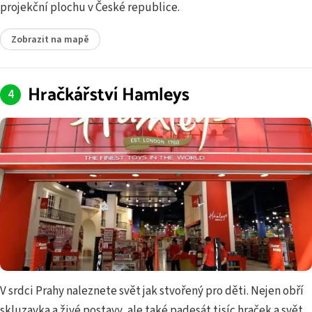
projekční plochu v České republice.
Zobrazit na mapě
Hračkářství Hamleys
V srdci Prahy naleznete svět jak stvořený pro děti. Nejen obří
skluzavka a živé postavy, ale také padesát tisíc hraček a svět