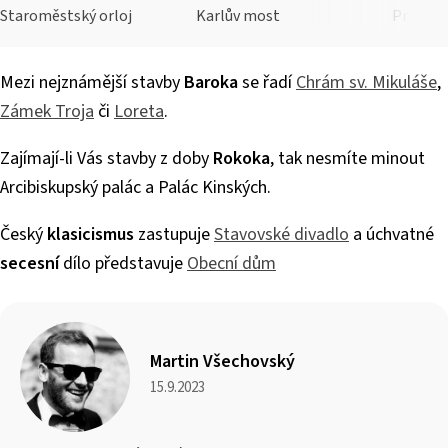
Staroměstský orloj
Karlův most
Prašná 
Mezi nejznámější stavby
Baroka
se řadí
Chrám sv. Mikuláše
,
Zámek Troja
či
Loreta
.
Zajímají-li Vás stavby z doby
Rokoka
, tak nesmíte minout
Arcibiskupský palác a Palác Kinských.
Český
klasicismus
zastupuje
Stavovské divadlo
a úchvatné
secesní
dílo představuje
Obecní dům
Martin Všechovský
15.9.2023