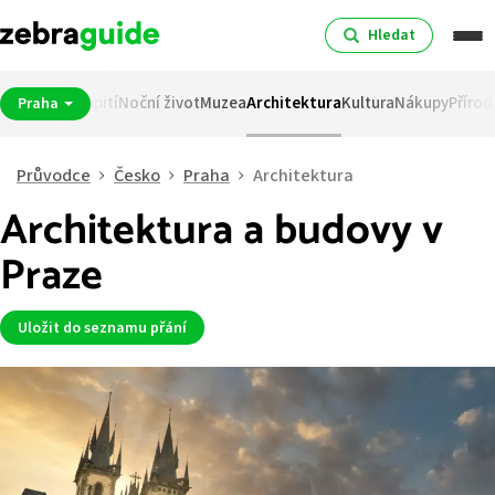
Hledat
mátky
Jídlo a pití
Noční život
Muzea
Architektura
Kultura
Nákupy
Přírod
Praha
Průvodce
Česko
Praha
Architektura
Architektura a budovy v
Praze
Uložit do seznamu přání