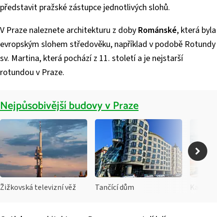
představit pražské zástupce jednotlivých slohů.
V Praze naleznete architekturu z doby
Románské
, která byla
evropským slohem středověku, například v podobě Rotundy
sv. Martina, která pochází z 11. století a je nejstarší
rotundou v Praze.
Nejpůsobivější budovy v Praze
Žižkovská televizní věž
Tančící dům
Katedrál