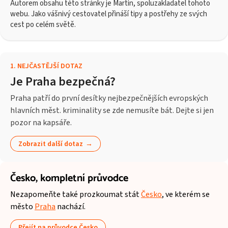
Autorem obsahu této stránky je Martin, spoluzakladatel tohoto
webu. Jako vášnivý cestovatel přináší tipy a postřehy ze svých
cest po celém světě.
1
.
NEJČASTĚJŠÍ DOTAZ
Je Praha bezpečná?
Praha patří do první desítky nejbezpečnějších evropských
hlavních měst. kriminality se zde nemusíte bát. Dejte si jen
pozor na kapsáře.
Zobrazit další dotaz
Česko,
kompletní průvodce
Nezapomeňte také prozkoumat stát
Česko
, ve kterém se
město
Praha
nachází.
Přejít na průvodce Česko