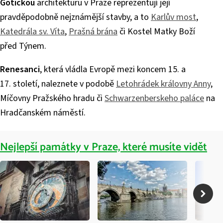
Gotickou
architekturu v Praze reprezentují její
pravděpodobně nejznámější stavby, a to
Karlův most
,
Katedrála sv. Víta
,
Prašná brána
či Kostel Matky Boží
před Týnem.
Renesanci
, která vládla Evropě mezi koncem 15. a
17. století, naleznete v podobě
Letohrádek královny Anny
,
Míčovny Pražského hradu či
Schwarzenberskeho paláce
na
Hradčanském náměstí.
Nejlepší památky v Praze, které musíte vidět