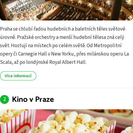
Praha se chlubí řadou hudebních a baletních těles světové
úrovně. Pražské orchestry a menší hudební tělesa zná celý
svět. Hostují na místech po celém světě. Od Metropolitní
opery či Carnegie Hall v New Yorku, přes milánskou operu La
Scala, až po londýnské Royal Albert Hall.
Více informací
Kino v Praze