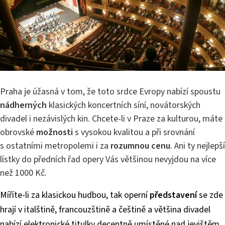
Praha je úžasná v tom, že toto srdce Evropy nabízí spoustu
nádherných
klasických koncertních síní, novátorských
divadel i nezávislých kin. Chcete-li v Praze za kulturou, máte
obrovské
možnosti
s vysokou kvalitou a při srovnání
s ostatními metropolemi i za
rozumnou cenu
. Ani ty nejlepší
lístky do předních řad opery Vás většinou nevyjdou na více
než 1000 Kč.
Míříte-li za klasickou hudbou, tak operní
představení
se zde
hrají v italštině, francouzštině a češtině a většina divadel
nabízí elektronické titulky decentně umístěné nad jevištěm,