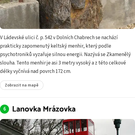
V Ládevské ulici č. p. 542 v Dolních Chabrech se nachází
prakticky zapomenutý keltský menhir, který podle
psychotroniků vyzařuje silnou energii. Nazývá se Zkamenělý
slouha. Tento menhir je asi 3 metry vysoký a z této celkové
délky vyčnívá nad povrch 172 cm.
Zobrazit na mapě
Lanovka Mrázovka