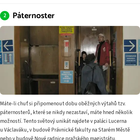
Páternoster
Máte-li chuť si připomenout dobu oběžných výtahů tzv.
páternosterů, které se nikdy nezastaví, máte hned několik
možností. Tento světový unikát najdete v paláci Lucerna
u Václaváku, v budově Právnické fakulty na Starém Městě
nebo v budově Nové radnice pražského magistrátu.