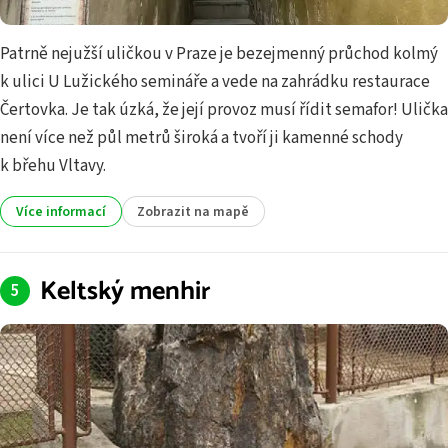
Patrně nejužší uličkou v Praze je bezejmenný průchod kolmý
k ulici U Lužického semináře a vede na zahrádku restaurace
Čertovka. Je tak úzká, že její provoz musí řídit semafor! Ulička
není více než půl metrů široká a tvoří ji kamenné schody
k břehu Vltavy.
Více informací
Zobrazit na mapě
Keltský menhir