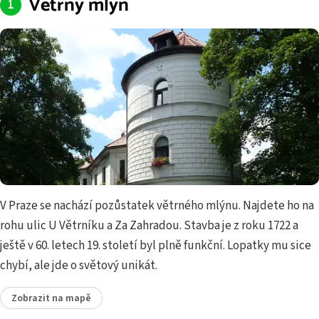
Větrný mlýn
V Praze se nachází pozůstatek větrného mlýnu. Najdete ho na
rohu ulic U Větrníku a Za Zahradou. Stavba je z roku 1722 a
ještě v 60. letech 19. století byl plně funkční. Lopatky mu sice
chybí, ale jde o světový unikát.
Zobrazit na mapě