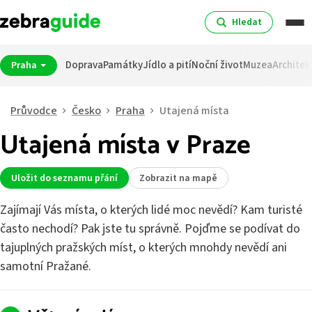
Hledat
Doprava
Památky
Jídlo a pití
Noční život
Muzea
Architek
Praha
Průvodce
Česko
Praha
Utajená místa
Utajená místa v Praze
Uložit do seznamu přání
Zobrazit na mapě
Zajímají Vás místa, o kterých lidé moc nevědí? Kam turisté
často nechodí? Pak jste tu správně. Pojďme se podívat do
tajuplných pražských míst, o kterých mnohdy nevědí ani
samotní Pražané.