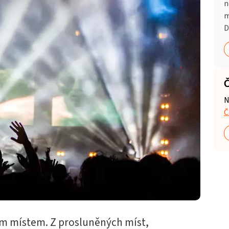
n
m
D
Č
N
Č
ým místem. Z prosluněných míst,