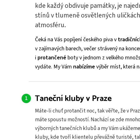
kde každý obdivuje památky, je najed
stínů v tlumeně osvětlených uličkách
atmosféru.
Čeká na Vás popíjení českého piva v
tradiční
v zajímavých barech, večer strávený na koncer
i
protančené
boty v jednom z velkého množst
vydáte. My Vám
nabízíme
výběr míst, která 
Taneční kluby v Praze
Máte-li chuť protančit noc, tak věřte, že v Pra
máte spoustu možností. Nachází se zde mnoh
výborných tanečních klubů a my Vám ukážeme
kluby, kde tvoří klientelu převážně turisté, ta