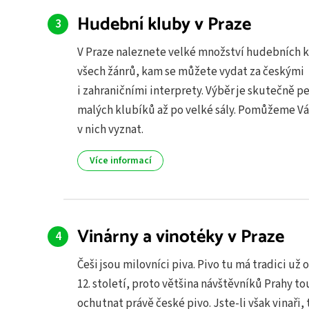
Hudební kluby v Praze
V Praze naleznete velké množství hudebních 
všech žánrů, kam se můžete vydat za českými
i zahraničními interprety. Výběr je skutečně pe
malých klubíků až po velké sály. Pomůžeme V
v nich vyznat.
Více informací
Vinárny a vinotéky v Praze
Češi jsou milovníci piva. Pivo tu má tradici už 
12. století, proto většina návštěvníků Prahy to
ochutnat právě české pivo. Jste-li však vinaři, 