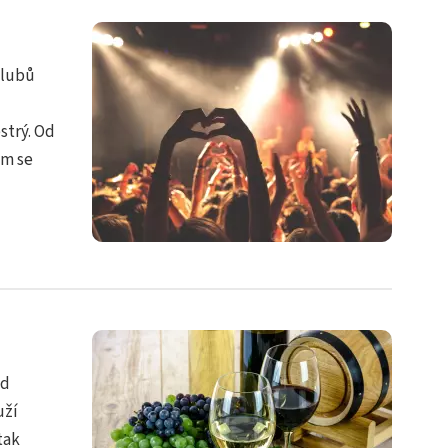
klubů
strý. Od
ám se
od
uží
tak