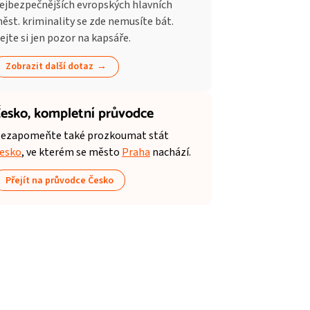
ejbezpečnějších evropských hlavních
ěst. kriminality se zde nemusíte bát.
ejte si jen pozor na kapsáře.
Zobrazit další dotaz
esko,
kompletní průvodce
ezapomeňte také prozkoumat stát
esko
, ve kterém se město
Praha
nachází.
Přejít na průvodce Česko