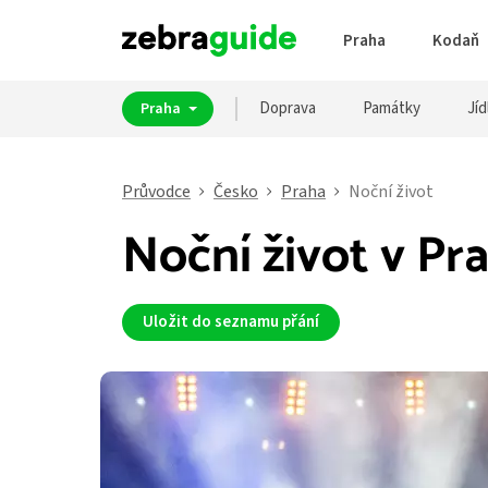
Praha
Kodaň
Doprava
Památky
Jíd
Praha
Průvodce
Česko
Praha
Noční život
Noční život v Pr
Uložit do seznamu přání