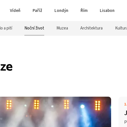
Vídeň
Paříž
Londýn
Řím
Lisabon
lo a pití
Noční život
Muzea
Architektura
Kultur
aze
1
P