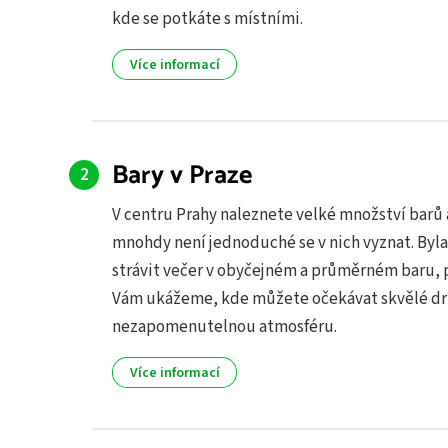
kde se potkáte s místními.
Více informací
Bary v Praze
V centru Prahy naleznete velké množství barů 
mnohdy není jednoduché se v nich vyznat. Byla
strávit večer v obyčejném a průměrném baru, 
Vám ukážeme, kde můžete očekávat skvělé dr
nezapomenutelnou atmosféru.
Více informací