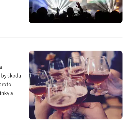
a
 by škoda
proto
inky a