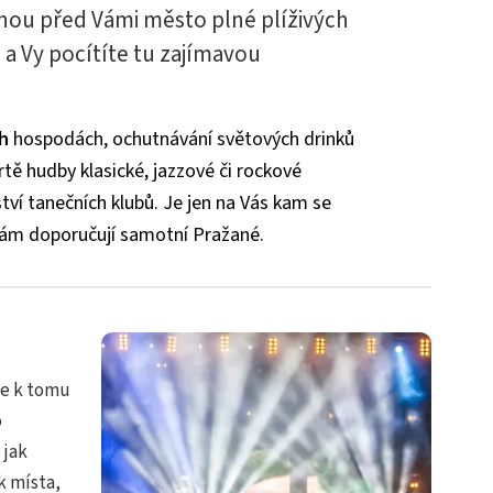
nou před Vámi město plné plíživých
 a Vy pocítíte tu zajímavou
ch
hospodách, ochutnávání světových drinků
tě hudby klasické, jazzové či rockové
ví tanečních klubů. Je jen na Vás kam se
nám doporučují samotní Pražané.
ze k tomu
o
 jak
k místa,