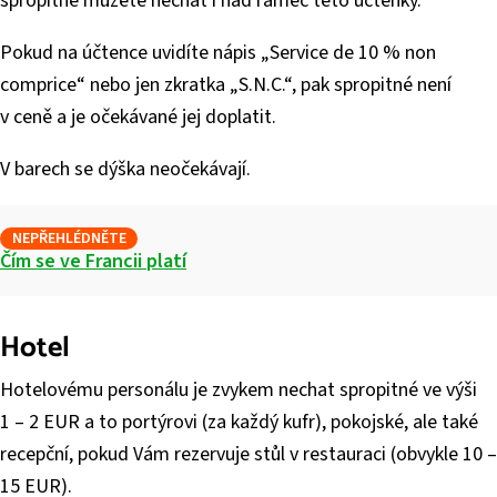
spropitné můžete nechat i nad rámec této účtenky.
Pokud na účtence uvidíte nápis „Service de 10 % non
comprice“ nebo jen zkratka „S.N.C.“, pak spropitné není
v ceně a je očekávané jej doplatit.
V barech se dýška neočekávají.
NEPŘEHLÉDNĚTE
Čím se ve Francii platí
Hotel
Hotelovému personálu je zvykem nechat spropitné ve výši
1 – 2 EUR a to portýrovi (za každý kufr), pokojské, ale také
recepční, pokud Vám rezervuje stůl v restauraci (obvykle 10 –
15 EUR).