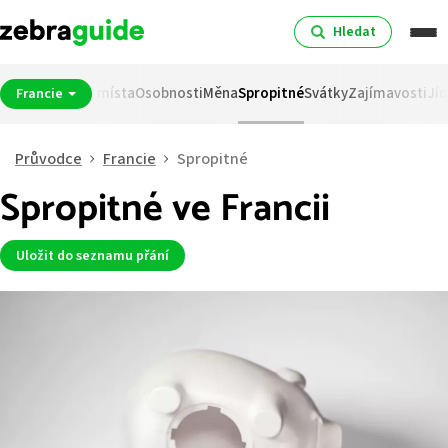
Hledat
Počasí
Nejlepší místa
Osobnosti
Měna
Spropitné
Svátky
Zajímavosti
Jíd
Francie
Průvodce
Francie
Spropitné
Spropitné ve Francii
Uložit do seznamu přání