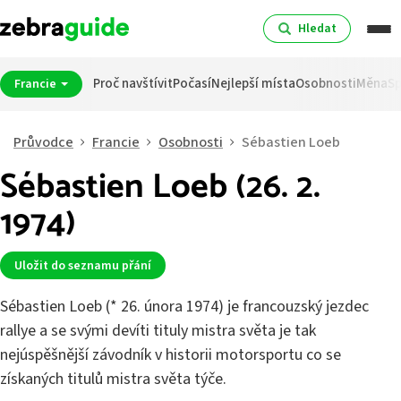
Hledat
Proč navštívit
Počasí
Nejlepší místa
Osobnosti
Měna
Sp
Francie
Průvodce
Francie
Osobnosti
Sébastien Loeb
Sébastien Loeb (26. 2.
1974)
Uložit do seznamu přání
Sébastien Loeb (* 26. února 1974) je francouzský jezdec
rallye a se svými devíti tituly mistra světa je tak
nejúspěšnější závodník v historii motorsportu co se
získaných titulů mistra světa týče.