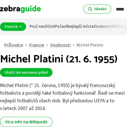
Hledat
Proč navštívit
Počasí
Nejlepší místa
Osobnosti
Měna
Sp
Francie
Průvodce
Francie
Osobnosti
Michel Platini
Michel Platini (21. 6. 1955)
Uložit do seznamu přání
Michel Platini (* 21. června, 1955) je bývalý francouzský
fotbalista a později také fotbalový funkcionář. Řadí se mezi
nejlepší fotbalistů všech dob. Byl předsedou UEFA a to
v letech 2007 až 2016.
Více info na Wikipedii