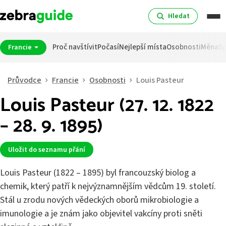
Hledat
Proč navštívit
Počasí
Nejlepší místa
Osobnosti
Měna
Sp
Francie
Průvodce
Francie
Osobnosti
Louis Pasteur
Louis Pasteur (27. 12. 1822
– 28. 9. 1895)
Uložit do seznamu přání
Louis Pasteur (1822 – 1895) byl francouzský biolog a
chemik, který patří k nejvýznamnějším vědcům 19. století.
Stál u zrodu nových vědeckých oborů mikrobiologie a
imunologie a je znám jako objevitel vakcíny proti sněti