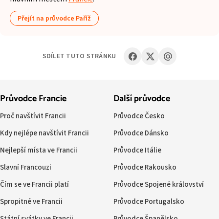
Přejít na průvodce Paříž
SDÍLET TUTO STRÁNKU
Průvodce Francie
Další průvodce
Proč navštívit Francii
Průvodce Česko
Kdy nejlépe navštívit Francii
Průvodce Dánsko
Nejlepší místa ve Francii
Průvodce Itálie
Slavní Francouzi
Průvodce Rakousko
Čím se ve Francii platí
Průvodce Spojené království
Spropitné ve Francii
Průvodce Portugalsko
Státní svátky ve Francii
Průvodce Španělsko