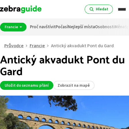
Hledat
Proč navštívit
Počasí
Nejlepší místa
Osobnosti
Měna
Sp
Francie
Průvodce
Francie
Antický akvadukt Pont du Gard
Antický akvadukt Pont du
Gard
Uložit do seznamu přání
Zobrazit na mapě