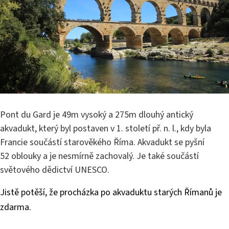
Pont du Gard je 49m vysoký a 275m dlouhý antický
akvadukt, který byl postaven v 1. století př. n. l., kdy byla
Francie součástí starověkého Říma. Akvadukt se pyšní
52 oblouky a je nesmírně zachovalý. Je také součástí
světového dědictví UNESCO.
Jistě potěší, že procházka po akvaduktu starých Římanů je
zdarma.