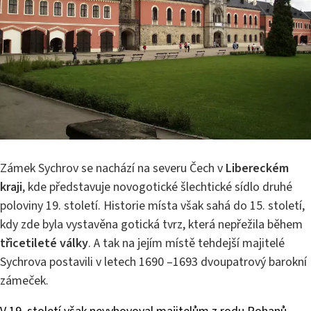
Zámek Sychrov se nachází na severu Čech v
Libereckém
kraji
, kde představuje novogotické šlechtické sídlo druhé
poloviny 19. století. Historie místa však sahá do 15. století,
kdy zde byla vystavěna gotická tvrz, která nepřežila během
třicetileté války
. A tak na jejím místě tehdejší majitelé
Sychrova postavili v letech 1690 –1693 dvoupatrový barokní
zámeček.