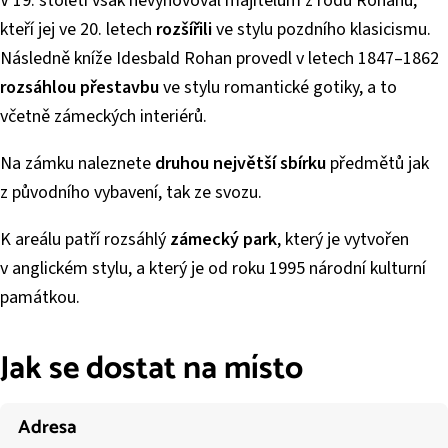
V 19. století však nevyhovoval majitelům z rodu Rohanů,
kteří jej ve 20. letech
rozšířili
ve stylu pozdního klasicismu.
Následně kníže Idesbald Rohan provedl v letech 1847–1862
rozsáhlou přestavbu
ve stylu romantické gotiky, a to
včetně zámeckých interiérů.
Na zámku naleznete
druhou největší sbírku
předmětů jak
z původního vybavení, tak ze svozu.
K areálu patří rozsáhlý
zámecký park
, který je vytvořen
v anglickém stylu, a který je od roku 1995 národní kulturní
památkou.
Jak se dostat na místo
Adresa