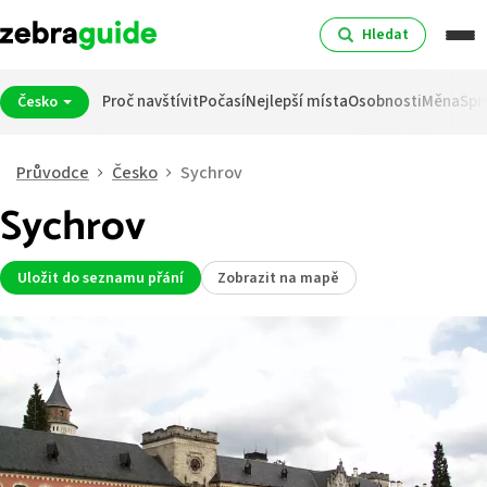
Hledat
Proč navštívit
Počasí
Nejlepší místa
Osobnosti
Měna
Spr
Česko
Průvodce
Česko
Sychrov
Sychrov
Uložit do seznamu přání
Zobrazit na mapě