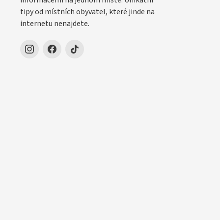
informacemi na jednom místě. Unikátní
tipy od místních obyvatel, které jinde na
internetu nenajdete.