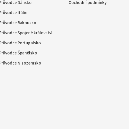
Průvodce Dánsko
Obchodní podmínky
Průvodce Itálie
Průvodce Rakousko
Průvodce Spojené království
Průvodce Portugalsko
Průvodce Španělsko
Průvodce Nizozemsko