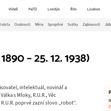
Vídeň
Paříž
Londýn
Řím
Lisabon
í místa
Osobnosti
Měna
Spropitné
Svátky
Zajímavosti
Jídl
 1890 – 25. 12. 1938)
isovatel, intelektuál, novinář a
P
 Válka s Mloky, R.U.R., Věc
N
 R.U.R. poprvé zazní slovo „robot“.
P