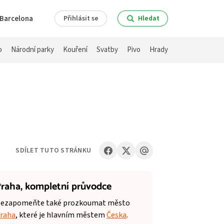
Barcelona
Přihlásit se
Hledat
o
Národní parky
Kouření
Svatby
Pivo
Hrady
SDÍLET TUTO STRÁNKU
raha,
kompletní průvodce
ezapomeňte také prozkoumat město
raha
, které je hlavním městem
Česka
.