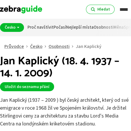
Hledat
Proč navštívit
Počasí
Nejlepší místa
Osobnosti
Měna
Spr
Česko
Průvodce
Česko
Osobnosti
Jan Kaplický
Jan Kaplický (18. 4. 1937 –
14. 1. 2009)
Uložit do seznamu přání
Jan Kaplický (1937 – 2009 ) byl český architekt, který od své
emigrace v roce 1968 žil ve Spojeném království. Je držitel
Stirlingovi ceny za architekturu za stavbu Lord's Media
Centra na londýnském kriketovém stadionu.