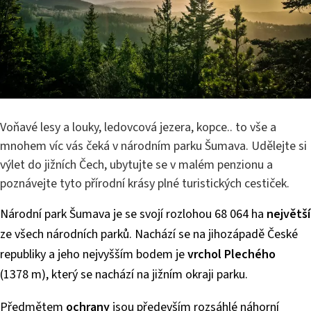
Voňavé lesy a louky, ledovcová jezera, kopce.. to vše a
mnohem víc vás čeká v národním parku Šumava. Udělejte si
výlet do jižních Čech, ubytujte se v malém penzionu a
poznávejte tyto přírodní krásy plné turistických cestiček.
Národní park Šumava je se svojí rozlohou 68 064 ha
největší
ze všech národních parků. Nachází se na jihozápadě České
republiky a jeho nejvyšším bodem je
vrchol Plechého
(1378 m), který se nachází na jižním okraji parku.
Předmětem
ochrany
jsou především rozsáhlé náhorní