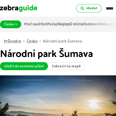
Hledat
Proč navštívit
Počasí
Nejlepší místa
Osobnosti
Měna
Spr
Česko
Průvodce
Česko
Národní park Šumava
Národní park Šumava
Uložit do seznamu přání
Zobrazit na mapě