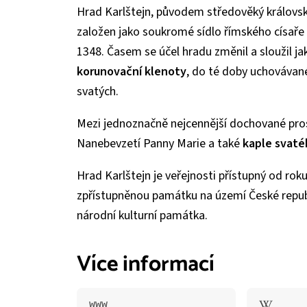
Hrad Karlštejn, původem středověký královs
založen jako soukromé sídlo římského císaře
1348. Časem se účel hradu změnil a sloužil ja
korunovační klenoty
, do té doby uchovávané
svatých.
Mezi jednoznačně nejcennější dochované pro
Nanebevzetí Panny Marie a také
kaple svaté
Hrad Karlštejn je veřejnosti přístupný od rok
zpřístupněnou památku na území České republ
národní kulturní památka.
Více informací