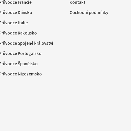
Průvodce Francie
Kontakt
Průvodce Dánsko
Obchodní podmínky
Průvodce Itálie
Průvodce Rakousko
Průvodce Spojené království
Průvodce Portugalsko
Průvodce Španělsko
Průvodce Nizozemsko