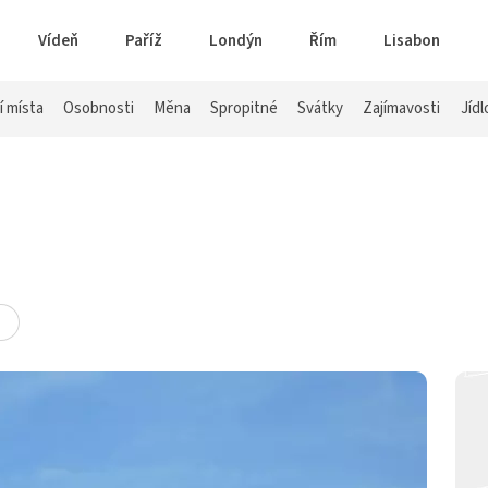
Vídeň
Paříž
Londýn
Řím
Lisabon
í místa
Osobnosti
Měna
Spropitné
Svátky
Zajímavosti
Jídl