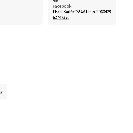
Facebook
Hrad-Karl%C5%A1tejn-3960429
63747370
ps