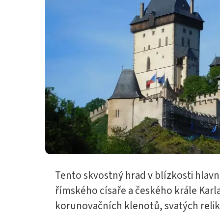
Tento skvostný hrad v blízkosti hlav
římského císaře a českého krále Karla
korunovačních klenotů, svatých relik