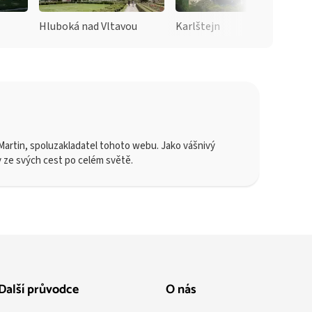
Hluboká nad Vltavou
Karlštejn
artin, spoluzakladatel tohoto webu. Jako vášnivý
y ze svých cest po celém světě.
Další průvodce
O nás