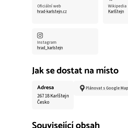
Oficiální web
Wikipedia
hrad-karlstejn.cz
Karlštejn
Instagram
hrad_karlstejn
Jak se dostat na místo
Adresa
Plánovat s Google Ma
267 18 Karlštejn
Česko
Související obsah