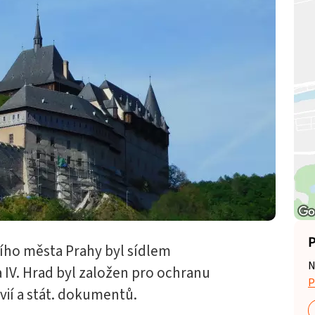
P
ního města Prahy byl sídlem
N
 IV. Hrad byl založen pro ochranu
P
vií a stát. dokumentů.