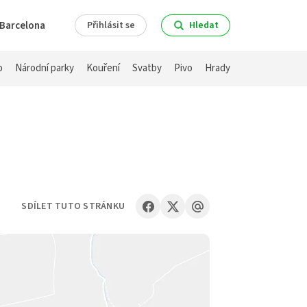
Barcelona
Přihlásit se
Hledat
o
Národní parky
Kouření
Svatby
Pivo
Hrady
SDÍLET TUTO STRÁNKU