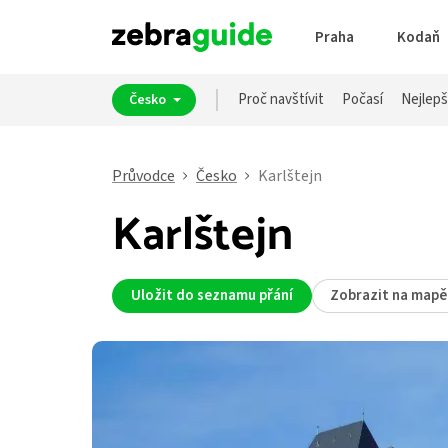
Praha
Kodaň
Proč navštívit
Počasí
Nejlepš
Česko
Průvodce
Česko
Karlštejn
Karlštejn
Uložit do seznamu přání
Zobrazit na mapě