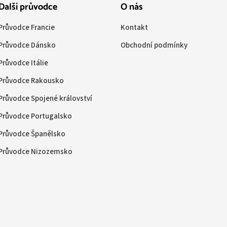
Další průvodce
O nás
Průvodce Francie
Kontakt
Průvodce Dánsko
Obchodní podmínky
Průvodce Itálie
Průvodce Rakousko
Průvodce Spojené království
Průvodce Portugalsko
Průvodce Španělsko
Průvodce Nizozemsko