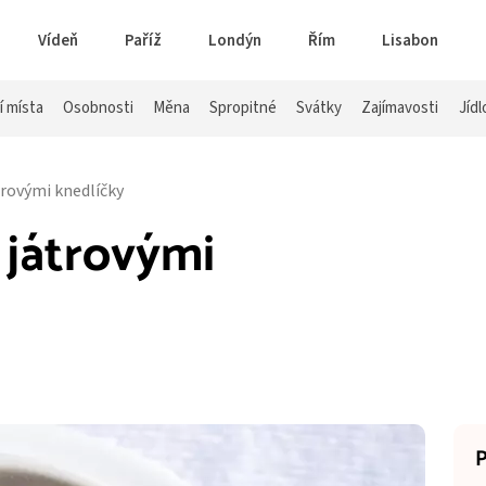
Vídeň
Paříž
Londýn
Řím
Lisabon
í místa
Osobnosti
Měna
Spropitné
Svátky
Zajímavosti
Jídl
trovými knedlíčky
 játrovými
P