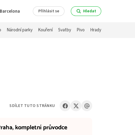
Barcelona
Přihlásit se
Hledat
o
Národní parky
Kouření
Svatby
Pivo
Hrady
SDÍLET TUTO STRÁNKU
raha,
kompletní průvodce