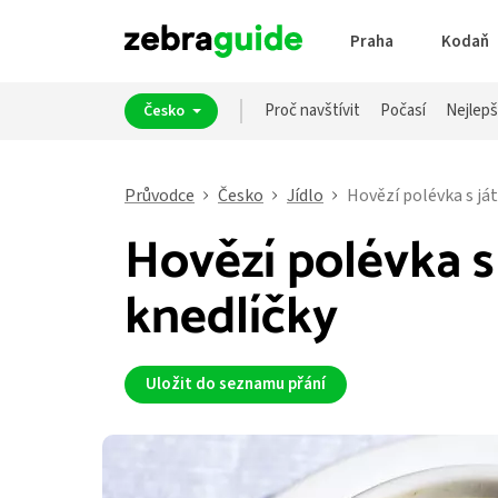
Praha
Kodaň
Proč navštívit
Počasí
Nejlepš
Česko
Průvodce
Česko
Jídlo
Hovězí polévka s já
Hovězí polévka s
knedlíčky
Uložit do seznamu přání