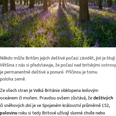
Někdo může Britům jejich deštivé počasí závidět, jiní je litují.
Většina z nás si představuje, že počasí nad britskými ostrovy
je permanentně deštivé a ponuré. Příčinou je tomu
poloha země.
Ze všech stran je Velká Británie obklopena ledovým
oceánem či mořem. Pravdou ovšem zůstává, že
deštivých
či sněhových dní je ve Spojeném království průměrně 152,
polovinu
roku si tedy Britové užívají slunné chvíle nebo