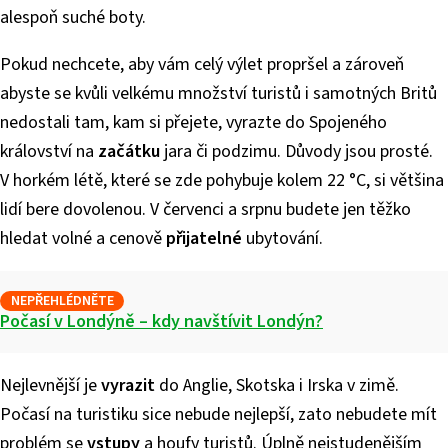
alespoň suché boty.
Pokud nechcete, aby vám celý výlet propršel a zároveň
abyste se kvůli velkému množství turistů i samotných Britů
nedostali tam, kam si přejete, vyrazte do Spojeného
království na
začátku
jara či podzimu. Důvody jsou prosté.
V horkém létě, které se zde pohybuje kolem 22 °C, si většina
lidí bere dovolenou. V červenci a srpnu budete jen těžko
hledat volné a cenově
přijatelné
ubytování.
NEPŘEHLÉDNĚTE
Počasí v Londýně – kdy navštívit Londýn?
Nejlevnější je
vyrazit
do Anglie, Skotska i Irska v zimě.
Počasí na turistiku sice nebude nejlepší, zato nebudete mít
problém se
vstupy
a houfy turistů. Úplně nejstudenějším