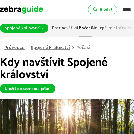
Hledat
Proč navštívit
Počasí
Nejlepší místa
Osobno
Spojené království
Průvodce
Spojené království
Počasí
Kdy navštívit Spojené
království
Uložit do seznamu přání