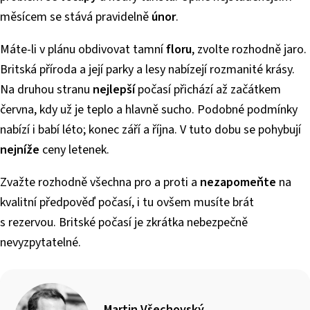
měsícem se stává pravidelně
únor
.
Máte-li v plánu obdivovat tamní
floru
, zvolte rozhodně jaro.
Britská příroda a její parky a lesy nabízejí rozmanité krásy.
Na druhou stranu
nejlepší
počasí přichází až začátkem
června, kdy už je teplo a hlavně sucho. Podobné podmínky
nabízí i babí léto; konec září a října. V tuto dobu se pohybují
nejníže
ceny letenek.
Zvažte rozhodně všechna pro a proti a
nezapomeňte
na
kvalitní předpověď počasí, i tu ovšem musíte brát
s rezervou. Britské počasí je zkrátka nebezpečně
nevyzpytatelné.
Martin Všechovský