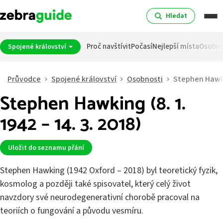
Hledat
Proč navštívit
Počasí
Nejlepší místa
Osobno
Spojené království
Průvodce
Spojené království
Osobnosti
Stephen Hawk
Stephen Hawking (8. 1.
1942 – 14. 3. 2018)
Uložit do seznamu přání
Stephen Hawking (1942 Oxford – 2018) byl teoretický fyzik,
kosmolog a později také spisovatel, který celý život
navzdory své neurodegenerativní chorobě pracoval na
teoriích o fungování a původu vesmíru.