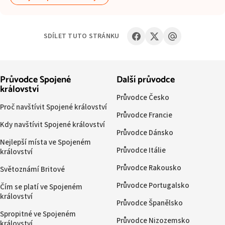
SDÍLET TUTO STRÁNKU
Průvodce Spojené
Další průvodce
království
Průvodce Česko
Proč navštívit Spojené království
Průvodce Francie
Kdy navštívit Spojené království
Průvodce Dánsko
Nejlepší místa ve Spojeném
Průvodce Itálie
království
Průvodce Rakousko
Světoznámí Britové
Průvodce Portugalsko
Čím se platí ve Spojeném
království
Průvodce Španělsko
Spropitné ve Spojeném
Průvodce Nizozemsko
království