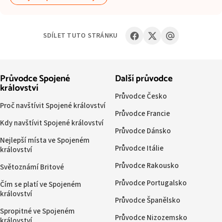
SDÍLET TUTO STRÁNKU
Průvodce Spojené
Další průvodce
království
Průvodce Česko
Proč navštívit Spojené království
Průvodce Francie
Kdy navštívit Spojené království
Průvodce Dánsko
Nejlepší místa ve Spojeném
Průvodce Itálie
království
Průvodce Rakousko
Světoznámí Britové
Průvodce Portugalsko
Čím se platí ve Spojeném
království
Průvodce Španělsko
Spropitné ve Spojeném
Průvodce Nizozemsko
království