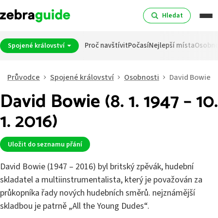
Hledat
Proč navštívit
Počasí
Nejlepší místa
Osobno
Spojené království
Průvodce
Spojené království
Osobnosti
David Bowie
David Bowie (8. 1. 1947 – 10.
1. 2016)
Uložit do seznamu přání
David Bowie (1947 – 2016) byl britský zpěvák, hudební
skladatel a multiinstrumen­talista, který je považován za
průkopníka řady nových hudebních směrů. nejznámější
skladbou je patrně „All the Young Dudes“.