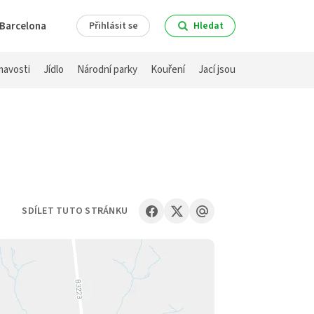
Barcelona
Přihlásit se
Hledat
mavosti
Jídlo
Národní parky
Kouření
Jací jsou
SDÍLET TUTO STRÁNKU