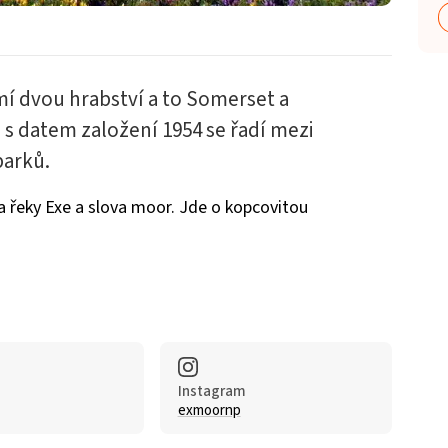
í dvou hrabství a to Somerset a
 s datem založení 1954 se řadí mezi
parků.
a řeky Exe a slova moor. Jde o kopcovitou
Instagram
exmoornp