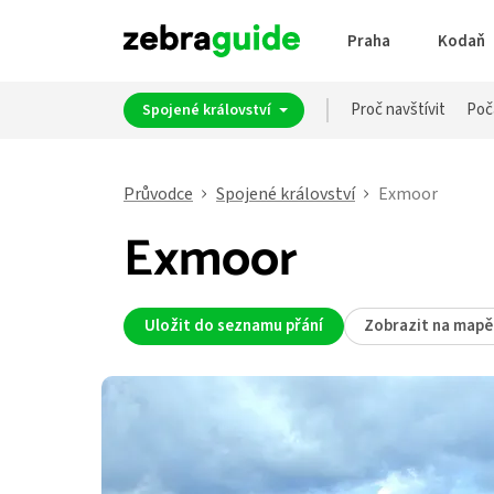
Praha
Kodaň
Proč navštívit
Poč
Spojené království
Průvodce
Spojené království
Exmoor
Exmoor
Uložit do seznamu přání
Zobrazit na mapě