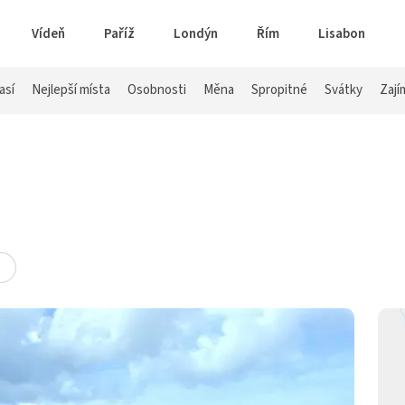
Vídeň
Paříž
Londýn
Řím
Lisabon
así
Nejlepší místa
Osobnosti
Měna
Spropitné
Svátky
Zají