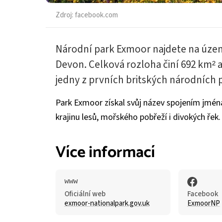
Zdroj:
facebook.com
Národní park Exmoor najdete na územ
Devon. Celková rozloha činí 692 km² a
jedny z prvních britských národních 
Park Exmoor získal svůj název spojením jmén
krajinu lesů, mořského pobřeží i divokých řek.
Více informací
Oficiální web
Facebook
exmoor-nationalpark.gov.uk
ExmoorNP