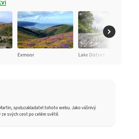
tví
Exmoor
Lake District
artin, spoluzakladatel tohoto webu. Jako vášnivý
y ze svých cest po celém světě.