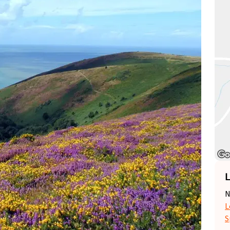
L
N
L
S