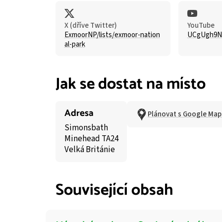
X (dříve Twitter)
YouTube
ExmoorNP/lists/exmoor-nation
UCgUgh9N
al-park
Jak se dostat na místo
Adresa
Plánovat s Google Map
Simonsbath
Minehead TA24
Velká Británie
Související obsah