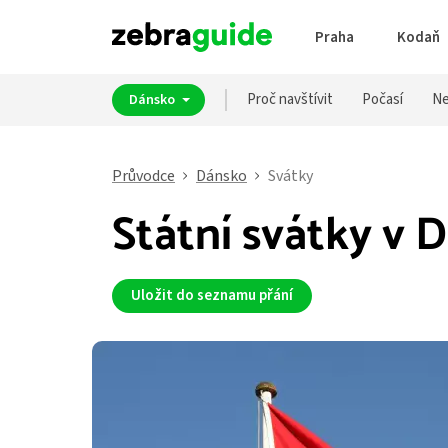
Praha
Kodaň
Proč navštívit
Počasí
Ne
Dánsko
Průvodce
Dánsko
Svátky
Státní svátky v 
Uložit do seznamu přání