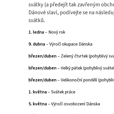
svátky (a předejít tak zavřeným obch
Dánové slaví, podívejte se na násled
svátků.
1. ledna
– Nový rok
9. dubna
– Výročí okupace Dánska
březen/duben
– Zelený čtvrtek (pohyblivý sv
březen/duben
– Velký pátek (pohyblivý sváte
březen/duben
– Velikonoční pondělí (pohybli
1. května
– Svátek práce
5. května
– Výročí osvobození Dánska