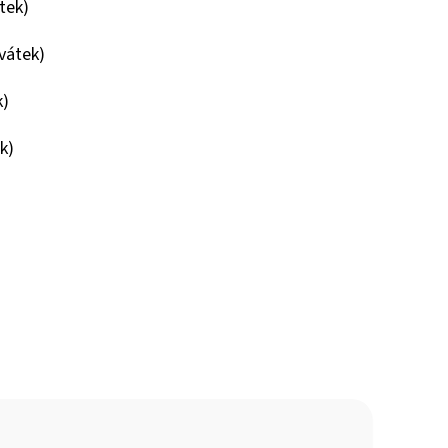
tek)
vátek)
k)
k)