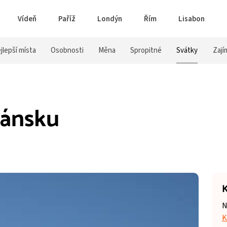
Vídeň
Paříž
Londýn
Řím
Lisabon
jlepší místa
Osobnosti
Měna
Spropitné
Svátky
Zají
Dánsku
K
N
K