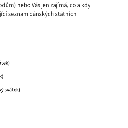
odům) nebo Vás jen zajímá, co a kdy
ující seznam dánských státních
átek)
k)
vý svátek)