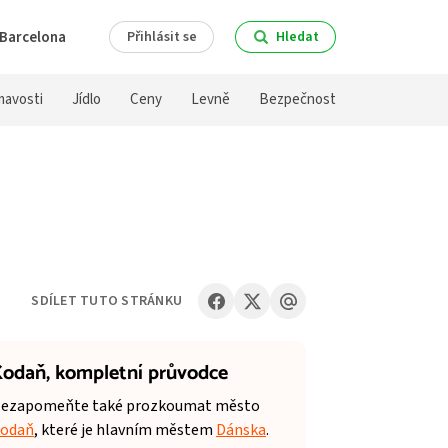
Barcelona
Přihlásit se
Hledat
mavosti
Jídlo
Ceny
Levně
Bezpečnost
SDÍLET TUTO STRÁNKU
odaň,
kompletní průvodce
ezapomeňte také prozkoumat město
odaň
, které je hlavním městem
Dánska
.