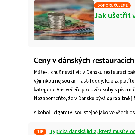
DOPORUČUJEME
Jak ušetřit
Ceny v dánských restauracích
Máte-li chuť navštívit v Dánsku restauraci pa
Výjimkou nejsou ani fast-foody, kde zaplatít
kategorie Vás večeře pro dvě osoby s pivem č
Nezapomeňte, že v Dánsku bývá
spropitné
ji
Alkohol i cigarety jsou stejně jako ve všech
Typická dánská jídla, která musíte 
TIP