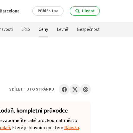
Barcelona
Přihlásit se
Hledat
mavosti
Jídlo
Ceny
Levně
Bezpečnost
SDÍLET TUTO STRÁNKU
odaň,
kompletní průvodce
ezapomeňte také prozkoumat město
odaň
, které je hlavním městem
Dánska
.