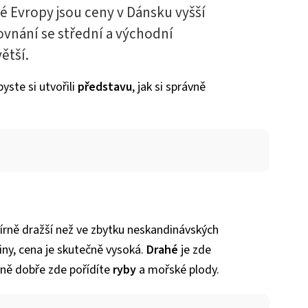
é Evropy jsou ceny v Dánsku vyšší
ovnání se střední a východní
ětší.
yste si utvořili
představu
, jak si správně
mírně dražší než ve zbytku neskandinávských
iny, cena je skutečně vysoká.
Drahé
je zde
vně dobře zde pořídíte
ryby
a mořské plody.