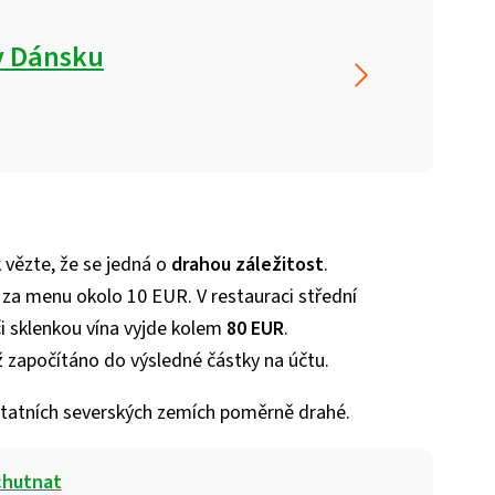
 v Dánsku
k vězte, že se jedná o
drahou záležitost
.
e za menu okolo 10 EUR. V restauraci střední
i sklenkou vína vyjde kolem
80 EUR
.
ž započítáno do výsledné částky na účtu.
 ostatních severských zemích poměrně drahé.
ochutnat