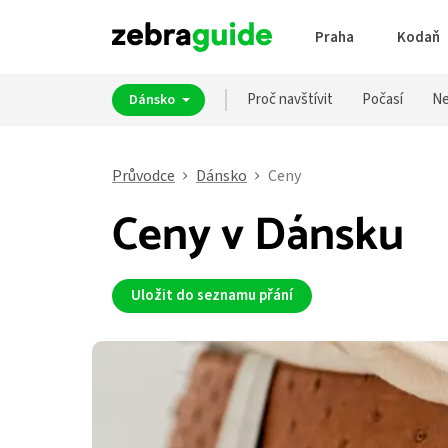
Praha
Kodaň
Proč navštívit
Počasí
Ne
Dánsko
Průvodce
Dánsko
Ceny
Ceny v Dánsku
Uložit do seznamu přání