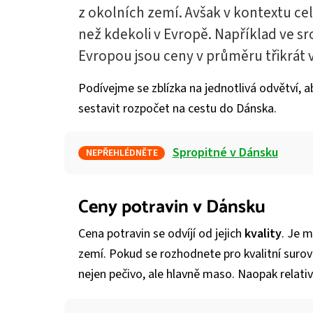
z okolních zemí. Avšak v kontextu cel
než kdekoli v Evropě. Například ve sr
Evropou jsou ceny v průměru třikrát v
Podívejme se zblízka na jednotlivá odvětví, ab
sestavit rozpočet na cestu do Dánska.
Spropitné v Dánsku
NEPŘEHLÉDNĚTE
Ceny potravin v Dánsku
Cena potravin se odvíjí od jejich
kvality
. Je 
zemí. Pokud se rozhodnete pro kvalitní surov
nejen pečivo, ale hlavně maso. Naopak relati