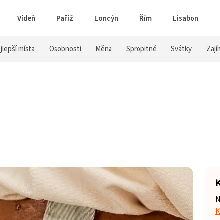
Vídeň
Paříž
Londýn
Řím
Lisabon
jlepší místa
Osobnosti
Měna
Spropitné
Svátky
Zají
K
N
K