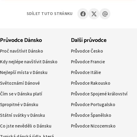
SDÍLET TUTO STRÁNKU
Průvodce Dánsko
Další průvodce
Proč navštívit Dánsko
Průvodce Česko
Kdy nejlépe navštívit Dánsko
Průvodce Francie
Nejlepší místa v Dánsku
Průvodce Itálie
Světoznámí Dánové
Průvodce Rakousko
Čím se v Dánsku platí
Průvodce Spojené království
Spropitné v Dánsku
Průvodce Portugalsko
Státní svátky v Dánsku
Průvodce Španělsko
Co jste nevěděli o Dánsku
Průvodce Nizozemsko
Typická dánská jídla, která