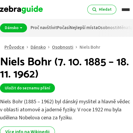
Hledat
Proč navštívit
Počasí
Nejlepší místa
Osobnosti
Měna
Sp
Dánsko
Průvodce
Dánsko
Osobnosti
Niels Bohr
Niels Bohr (7. 10. 1885 – 18.
11. 1962)
Uložit do seznamu přání
Niels Bohr (1885 – 1962) byl dánský myslitel a hlavně vědec
v oblasti atomové a jaderné fyziky. V roce 1922 mu byla
udělena Nobelova cena za fyziku.
Více info na Wikipedii