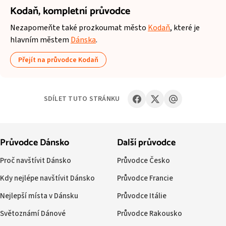
Kodaň,
kompletní průvodce
Nezapomeňte také prozkoumat město
Kodaň
, které je
hlavním městem
Dánska
.
Přejít na průvodce Kodaň
SDÍLET TUTO STRÁNKU
Průvodce Dánsko
Další průvodce
Proč navštívit Dánsko
Průvodce Česko
Kdy nejlépe navštívit Dánsko
Průvodce Francie
Nejlepší místa v Dánsku
Průvodce Itálie
Světoznámí Dánové
Průvodce Rakousko