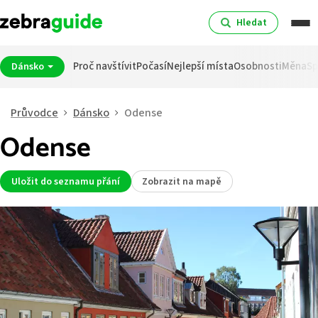
Hledat
Proč navštívit
Počasí
Nejlepší místa
Osobnosti
Měna
Sp
Dánsko
Průvodce
Dánsko
Odense
Odense
Uložit do seznamu přání
Zobrazit na mapě