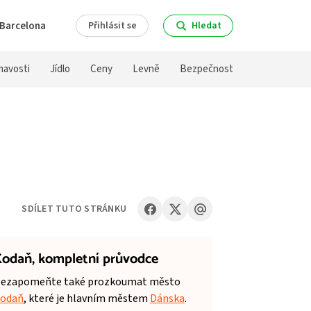
Barcelona
Přihlásit se
Hledat
mavosti
Jídlo
Ceny
Levně
Bezpečnost
SDÍLET TUTO STRÁNKU
odaň,
kompletní průvodce
ezapomeňte také prozkoumat město
odaň
, které je hlavním městem
Dánska
.