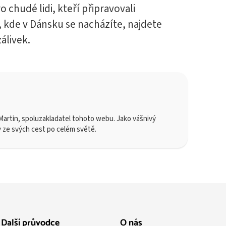
o chudé lidi, kteří připravovali
, kde v Dánsku se nacházíte, najdete
álivek.
artin, spoluzakladatel tohoto webu. Jako vášnivý
y ze svých cest po celém světě.
Další průvodce
O nás