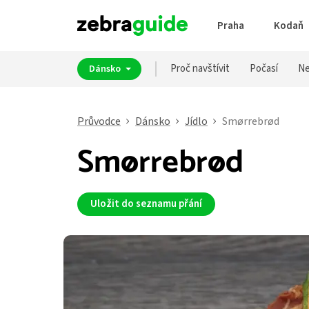
Praha
Kodaň
Proč navštívit
Počasí
Ne
Dánsko
Průvodce
Dánsko
Jídlo
Smørrebrød
Smørrebrød
Uložit do seznamu přání