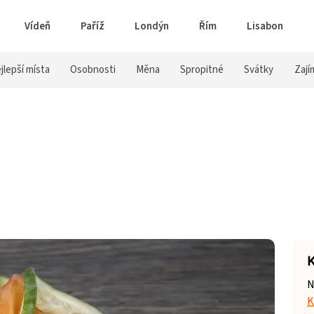
Vídeň
Paříž
Londýn
Řím
Lisabon
jlepší místa
Osobnosti
Měna
Spropitné
Svátky
Zají
K
N
K