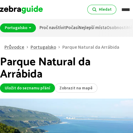
Hledat
Proč navštívit
Počasí
Nejlepší místa
Osobnosti
Mě
Portugalsko
Průvodce
Portugalsko
Parque Natural da Arrábida
Parque Natural da
Arrábida
Uložit do seznamu přání
Zobrazit na mapě