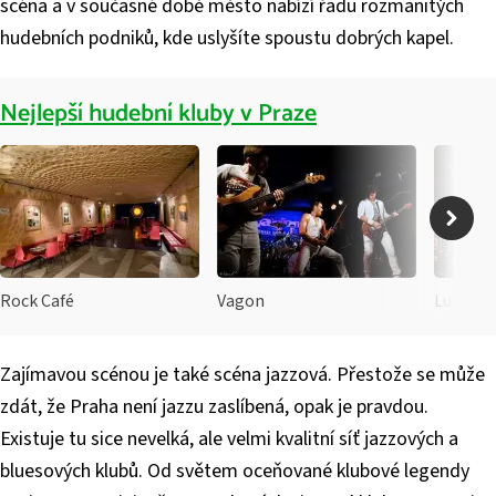
scéna a v současné době město nabízí řadu rozmanitých
hudebních podniků, kde uslyšíte spoustu dobrých kapel.
Nejlepší hudební kluby v Praze
Rock Café
Vagon
Lucerna
Zajímavou scénou je také scéna jazzová. Přestože se může
zdát, že Praha není jazzu zaslíbená, opak je pravdou.
Existuje tu sice nevelká, ale velmi kvalitní síť jazzových a
bluesových klubů. Od světem oceňované klubové legendy