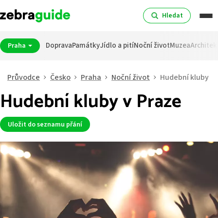
Hledat
Doprava
Památky
Jídlo a pití
Noční život
Muzea
Architek
Praha
Průvodce
Česko
Praha
Noční život
Hudební kluby
Hudební kluby v Praze
Uložit do seznamu přání