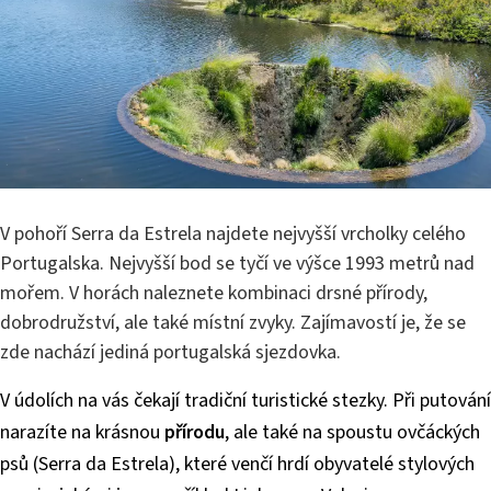
V pohoří Serra da Estrela najdete nejvyšší vrcholky celého
Portugalska. Nejvyšší bod se tyčí ve výšce 1993 metrů nad
mořem. V horách naleznete kombinaci drsné přírody,
dobrodružství, ale také místní zvyky. Zajímavostí je, že se
zde nachází jediná portugalská sjezdovka.
V údolích na vás čekají tradiční turistické stezky. Při putování
narazíte na krásnou
přírodu
, ale také na spoustu ovčáckých
psů (Serra da Estrela), které venčí hrdí obyvatelé stylových