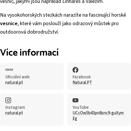
vesnic, jakými jsou například Linhares a Valezim.
Na vysokohorských stezkách narazíte na fascinující horské
vesnice
, které vám poslouží jako odrazový můstek pro
outdoorová dobrodružství.
Více informací
Oficiální web
Facebook
natural.pt
Natural.PT
Instagram
YouTube
natural.pt
UCcOw5b43pn8snc9-guXym
Eg