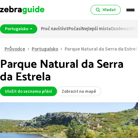
Hledat
Proč navštívit
Počasí
Nejlepší místa
Osobnosti
Mě
Portugalsko
Průvodce
Portugalsko
Parque Natural da Serra da Estrel
Parque Natural da Serra
da Estrela
Uložit do seznamu přání
Zobrazit na mapě