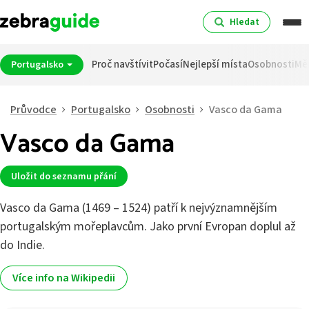
Hledat
Proč navštívit
Počasí
Nejlepší místa
Osobnosti
Mě
Portugalsko
Průvodce
Portugalsko
Osobnosti
Vasco da Gama
Vasco da Gama
Uložit do seznamu přání
Vasco da Gama (1469 – 1524) patří k nejvýznamnějším
portugalským mořeplavcům. Jako první Evropan doplul až
do Indie.
Více info na Wikipedii