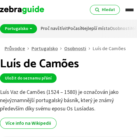
Hledat
Proč navštívit
Počasí
Nejlepší místa
Osobnosti
Mě
Portugalsko
Průvodce
Portugalsko
Osobnosti
Luís de Camões
Luís de Camões
Uložit do seznamu přání
Luís Vaz de Camões (1524 – 1580) je označován jako
nejvýznamnější portugalský básník, který je známý
především díky svému eposu Os Lusíadas.
Více info na Wikipedii