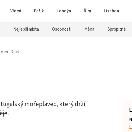
Vídeň
Paříž
Londýn
Řím
Lisabon
í
Nejlepší místa
Osobnosti
Měna
Spropitné
omeu Dias
rtugalský mořeplavec, který drží
L
ěje.
N
L