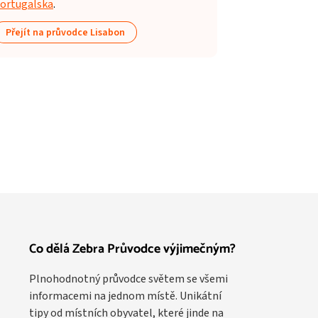
ortugalska
.
Přejít na průvodce Lisabon
Co dělá Zebra Průvodce výjimečným?
Plnohodnotný průvodce světem se všemi
informacemi na jednom místě. Unikátní
tipy od místních obyvatel, které jinde na