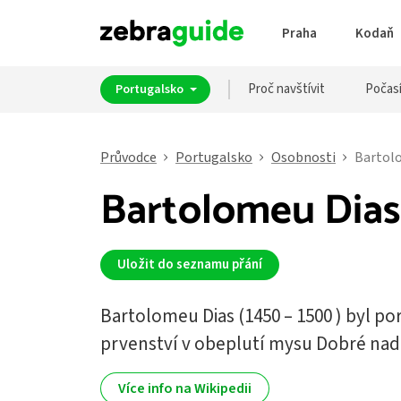
Praha
Kodaň
Proč navštívit
Počas
Portugalsko
Průvodce
Portugalsko
Osobnosti
Bartol
Bartolomeu Dias
Uložit do seznamu přání
Bartolomeu Dias (1450 – 1500 ) byl po
prvenství v obeplutí mysu Dobré nad
Více info na Wikipedii