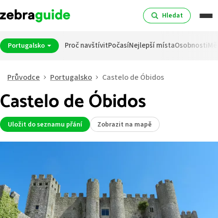
Hledat
Proč navštívit
Počasí
Nejlepší místa
Osobnosti
Mě
Portugalsko
Průvodce
Portugalsko
Castelo de Óbidos
Castelo de Óbidos
Uložit do seznamu přání
Zobrazit na mapě