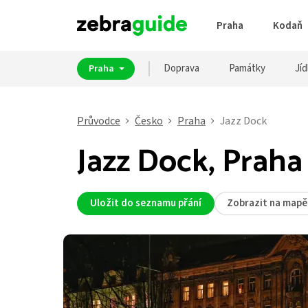
Praha
Kodaň
Doprava
Památky
Jíd
Praha
Průvodce
Česko
Praha
Jazz Dock
Jazz Dock, Praha
Uložit do seznamu přání
Zobrazit na mapě