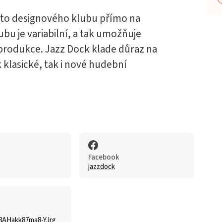
hoto designového klubu přímo na
ubu je variabilní, a tak umožňuje
produkce. Jazz Dock klade důraz na
 klasické, tak i nové hudební
Facebook
jazzdock
AHakk87ma8-YJrg