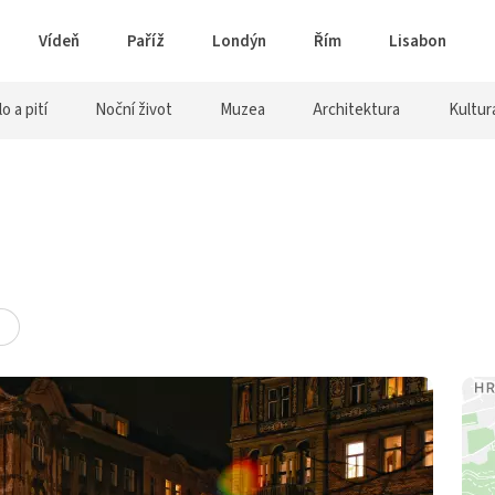
Vídeň
Paříž
Londýn
Řím
Lisabon
lo a pití
Noční život
Muzea
Architektura
Kultur