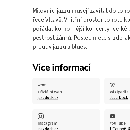
Milovníci jazzu musejí zavítat do to
řece Vltavě. Vnitřní prostor tohoto kl
pořádat komornější koncerty i velké 
pestrost žánrů. Poslechnete si zde jak
proudy jazzu a blues.
Více informací
Oficiální web
Wikipedia
jazzdock.cz
Jazz Dock
Instagram
YouTube
jazzdock.cz
UCcubp6U8