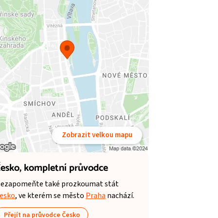
Zobrazit velkou mapu
esko,
kompletní průvodce
ezapomeňte také prozkoumat stát
esko
, ve kterém se město
Praha
nachází.
Přejít na průvodce Česko