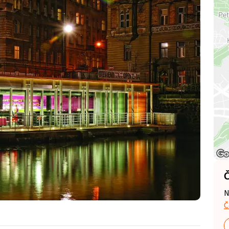
Č
N
Č