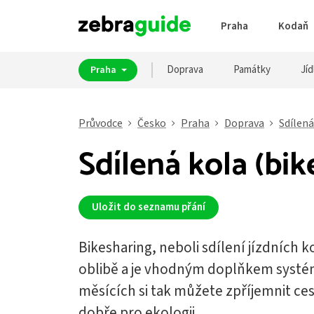
Praha
Kodaň
Doprava
Památky
Jíd
Praha
Průvodce
Česko
Praha
Doprava
Sdílená
Sdílená kola (bik
Uložit do seznamu přání
Bikesharing, neboli sdílení jízdních ko
oblibě a je vhodným doplňkem systé
měsících si tak můžete zpříjemnit ce
dobře pro ekologii.