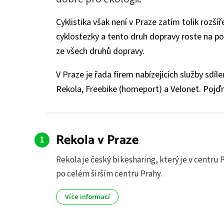
Cyklistika však není v Praze zatím tolik rozší
cyklostezky a tento druh dopravy roste na pop
ze všech druhů dopravy.
V Praze je řada firem nabízejících služby sdíl
Rekola, Freebike (homeport) a Velonet. Pojďme 
Rekola v Praze
Rekola je český bikesharing, který je v centru 
po celém širším centru Prahy.
Více informací