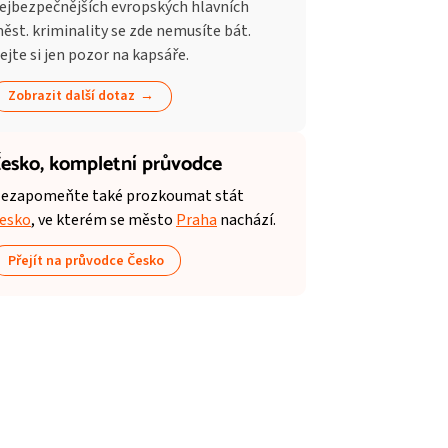
ejbezpečnějších evropských hlavních
ěst. kriminality se zde nemusíte bát.
ejte si jen pozor na kapsáře.
Zobrazit další dotaz
esko,
kompletní průvodce
ezapomeňte také prozkoumat stát
esko
, ve kterém se město
Praha
nachází.
Přejít na průvodce Česko