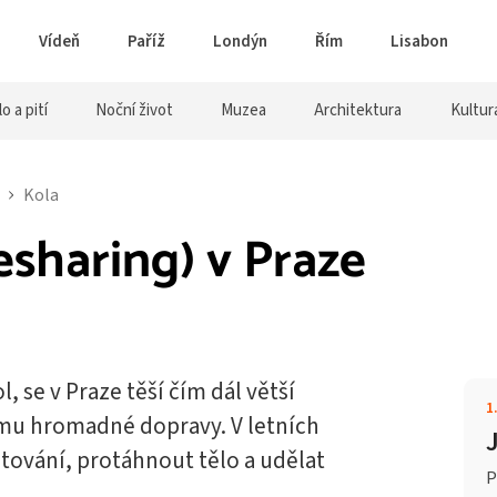
Vídeň
Paříž
Londýn
Řím
Lisabon
lo a pití
Noční život
Muzea
Architektura
Kultur
Kola
esharing) v Praze
l, se v Praze těší čím dál větší
1
mu hromadné dopravy. V letních
stování, protáhnout tělo a udělat
P