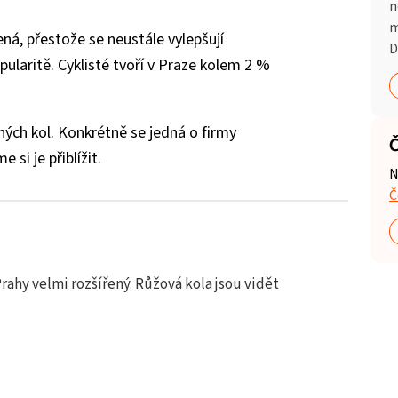
n
m
řená, přestože se neustále vylepšují
D
ularitě. Cyklisté tvoří v Praze kolem 2 %
ených kol. Konkrétně se jedná o firmy
Č
si je přiblížit.
N
Č
Prahy velmi rozšířený. Růžová kola jsou vidět