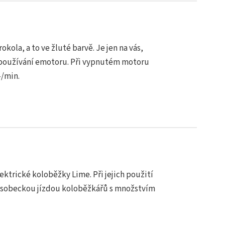
ola, a to ve žluté barvě. Je jen na vás,
min používání emotoru. Při vypnutém motoru
–/min.
ktrické koloběžky Lime. Při jejich použití
í sobeckou jízdou koloběžkářů s množstvím