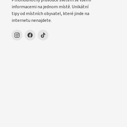
Plnohodnotný průvodce světem se všemi
informacemi na jednom místě. Unikátní
tipy od místních obyvatel, které jinde na
internetu nenajdete.