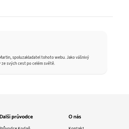
artin, spoluzakladatel tohoto webu. Jako vášnivý
y ze svých cest po celém světě.
Další průvodce
O nás
Průvodce Kodaň
Kontakt