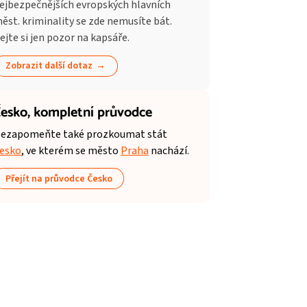
ejbezpečnějších evropských hlavních
ěst. kriminality se zde nemusíte bát.
ejte si jen pozor na kapsáře.
Zobrazit další dotaz
esko,
kompletní průvodce
ezapomeňte také prozkoumat stát
esko
, ve kterém se město
Praha
nachází.
Přejít na průvodce Česko