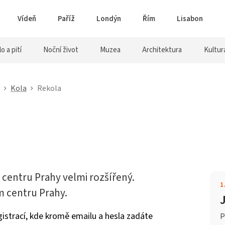
Vídeň
Paříž
Londýn
Řím
Lisabon
lo a pití
Noční život
Muzea
Architektura
Kultur
Kola
Rekola
v centru Prahy velmi rozšířený.
1
m centru Prahy.
istrací, kde kromě emailu a hesla zadáte
P