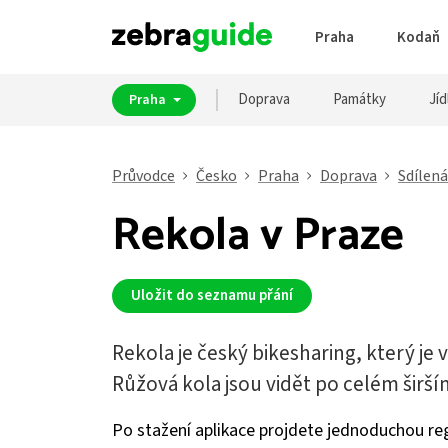
Praha
Kodaň
Doprava
Památky
Jíd
Praha
Průvodce
Česko
Praha
Doprava
Sdílená
Rekola v Praze
Uložit do seznamu přání
Rekola je český bikesharing, který je 
Růžová kola jsou vidět po celém širší
Po stažení aplikace projdete jednoduchou reg