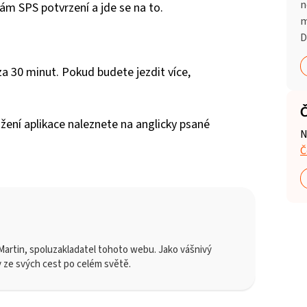
n
 Vám SPS potvrzení a jde se na to.
m
D
za 30 minut. Pokud budete jezdit více,
Č
žení aplikace naleznete na anglicky psané
N
Č
artin, spoluzakladatel tohoto webu. Jako vášnivý
y ze svých cest po celém světě.