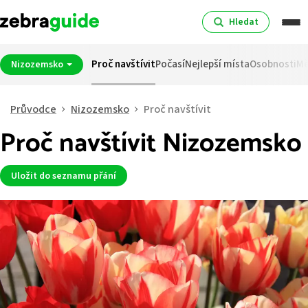
Hledat
Proč navštívit
Počasí
Nejlepší místa
Osobnosti
Mě
Nizozemsko
Průvodce
Nizozemsko
Proč navštívit
Proč navštívit Nizozemsko
Uložit do seznamu přání