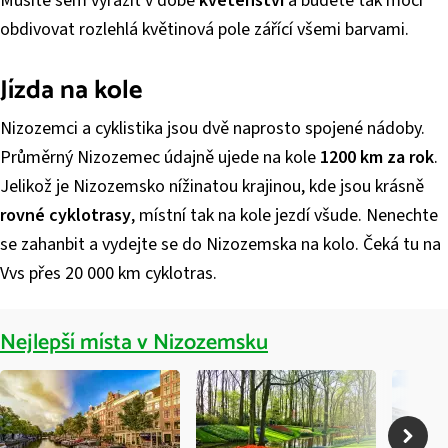
Musíte sem vyrazit v době
květenství
a budete tak moci
obdivovat rozlehlá květinová pole zářící všemi barvami.
Jízda na kole
Nizozemci a cyklistika jsou dvě naprosto spojené nádoby.
Průměrný Nizozemec údajně ujede na kole
1200 km za rok
.
Jelikož je Nizozemsko nížinatou krajinou, kde jsou krásně
rovné cyklotrasy
, místní tak na kole jezdí všude. Nenechte
se zahanbit a vydejte se do Nizozemska na kolo. Čeká tu na
Vvs přes 20 000 km cyklotras.
Nejlepší místa v Nizozemsku