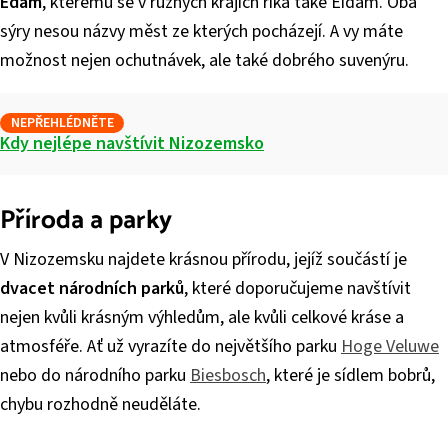
Edam
, kterému se v různých krajích říká také Eidam. Oba
sýry nesou názvy měst ze kterých pocházejí. A vy máte
možnost nejen ochutnávek, ale také dobrého suvenýru.
NEPŘEHLÉDNĚTE
Kdy nejlépe navštívit Nizozemsko
Příroda a parky
V Nizozemsku najdete krásnou přírodu, jejíž součástí je
dvacet národních parků
, které doporučujeme navštívit
nejen kvůli krásným výhledům, ale kvůli celkové kráse a
atmosféře. Ať už vyrazíte do největšího parku
Hoge Veluwe
nebo do národního parku
Biesbosch
, které je sídlem bobrů,
chybu rozhodně neuděláte.