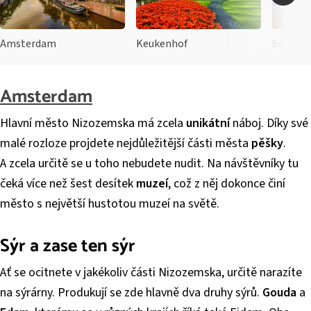
Amsterdam
Keukenhof
Scheven
Amsterdam
Hlavní město Nizozemska má zcela
unikátní
náboj. Díky své
malé rozloze projdete nejdůležitější části města
pěšky
.
A zcela určitě se u toho nebudete nudit. Na návštěvníky tu
čeká více než šest desítek
muzeí
, což z něj dokonce činí
město s největší hustotou muzeí na světě.
Sýr a zase ten sýr
Ať se ocitnete v jakékoliv části Nizozemska, určitě narazíte
na sýrárny. Produkují se zde hlavně dva druhy sýrů.
Gouda
a